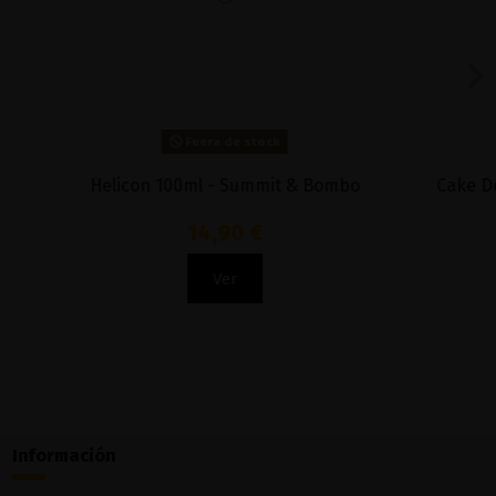
Fuera de stock
 & Bombo
Cake Devon Fudge 100ml - Donut King
9,90 €
Ver
Información