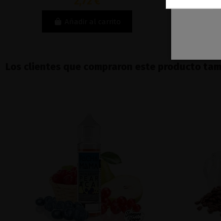
2,72 €
Añadir al carrito
Los clientes que compraron este producto ta