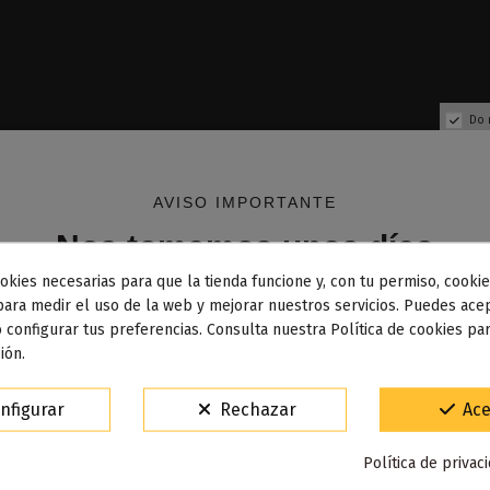
Do 
AVISO IMPORTANTE
Nos tomamos unos días
okies necesarias para que la tienda funcione y, con tu permiso, cookie
dos los pedidos realizados desde el
24 de julio hasta el 10
para medir el uso de la web y mejorar nuestros servicios. Puedes acep
 configurar tus preferencias. Consulta nuestra Política de cookies pa
osto
comenzarán a enviarse a partir del
martes 11 de agos
ión.
15% de descuento
Fuera de stock
nfigurar
Rechazar
Ace
Para agradecerte la espera durante estos días.
 Cream 50ml - Barrick's Brew
Política de privac
VACACIONES15
Código: