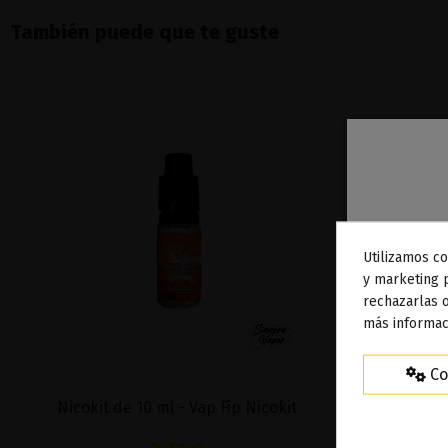
También puede que te guste
Utilizamos co
To
y marketing 
rechazarlas o
ag
más informac
Co
Nicokit de 10 ml - Vap Fip Nicokit
Caramel Nut