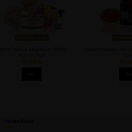
Fuera de stock
Dessert Series Cherry Tart Dessert 100ml
Lemon T
- Frumist
16,00 €
Ver
Tienda Física