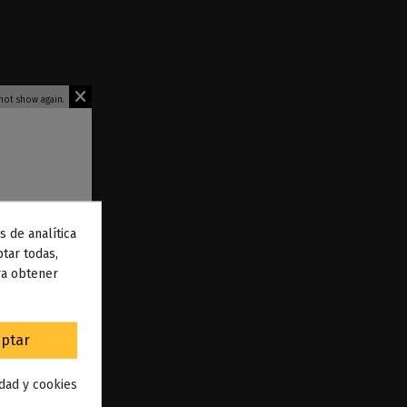
not show again.
s de analítica
 de
tar todas,
ra obtener
to
.
ptar
idad y cookies