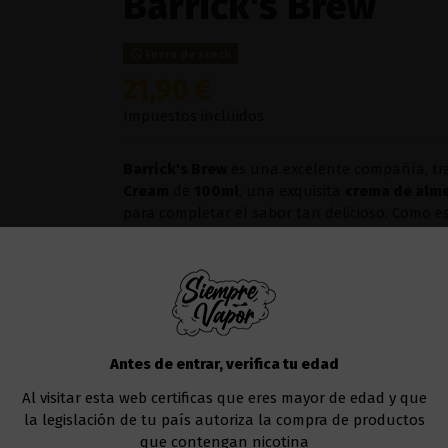
Barrick's Brew
Fuera de stock
21,90 €
Impuestos incluidos
Barrick's Brew
es una excelente compañía, tr
Cream
de
100ml
, una exquisita
crema de alm
para completar el sabor tan delicioso. Como e
sucralosa
, dándole un toque dulce que lo ha
Líquido al que deberás añadir la nicotina, si a
Te recomendamos utilizar el
Drag 4 177W - V
Añadir al carrito
Antes de entrar, verifica tu edad
Al visitar esta web certificas que eres mayor de edad y que
la legislación de tu país autoriza la compra de productos
que contengan nicotina