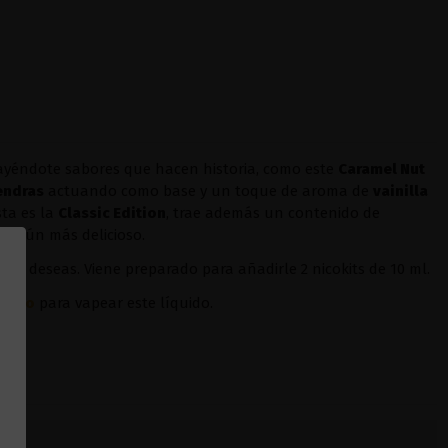
ayéndote sabores que hacen historia, como este
Caramel Nut
endras
actuando como base y un toque de aroma de
vainilla
sta es la
Classic Edition
, trae además un contenido de
ce aún más delicioso.
sí lo deseas. Viene preparado para añadirle 2 nicokits de 10 ml.
oopoo
para vapear este líquido.