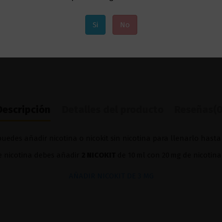
Si
No
Descripción
Detalles del producto
Reseñas
(0
uedes añadir nicotina o nicokit sin nicotina para llenarlo hasta
de nicotina debes añadir
2 NICOKIT
de 10 ml con 20 mg de nicotina
AÑADIR NICOKIT DE 3 MG