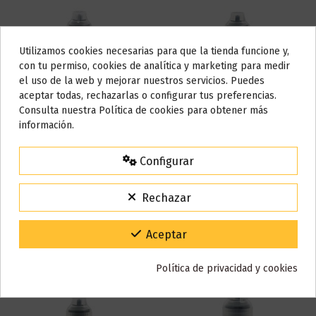
Utilizamos cookies necesarias para que la tienda funcione y,
Do not show again.
con tu permiso, cookies de analítica y marketing para medir
el uso de la web y mejorar nuestros servicios. Puedes
AVISO IMPORTANTE
aceptar todas, rechazarlas o configurar tus preferencias.
Nos tomamos unos días
Consulta nuestra Política de cookies para obtener más
información.
Todos los pedidos realizados desde el
24 de julio hasta el 10 de
agosto
comenzarán a enviarse a partir del
martes 11 de agosto
.
Fuera de stock
Fuera de stock
Configurar
15% de descuento
Ultramenthol 40 ml - Herrera
Abarra 40ML - Herrera
Para agradecerte la espera durante estos días.
Rechazar
15,90 €
17,90 €
VACACIONES15
Código:
Ver
Ver
Gracias por tu paciencia y por seguir confiando en nosotros.
Aceptar
Política de privacidad y cookies