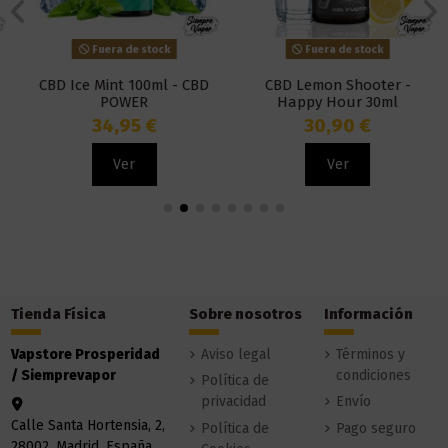
Fuera de stock
Fuera de stock
CBD Ice Mint 100ml - CBD
CBD Lemon Shooter -
POWER
Happy Hour 30ml
34,95 €
30,90 €
Ver
Ver
Tienda Física
Sobre nosotros
Información
Vapstore Prosperidad
Aviso legal
Términos y
/ Siemprevapor
condiciones
Política de
privacidad
Envío
Calle Santa Hortensia, 2,
Política de
Pago seguro
28002, Madrid, España