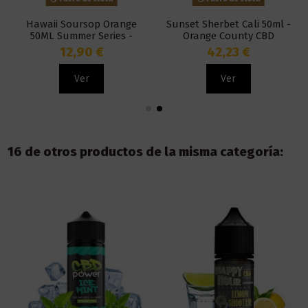
Hawaii Soursop Orange
Sunset Sherbet Cali 50ml -
50ML Summer Series -
Orange County CBD
Ossem Juice
12,90 €
42,23 €
Ver
Ver
16 de otros productos de la misma categoría: