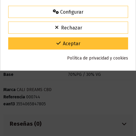
agosto
comenzarán a enviarse a partir del
martes 11 de agosto
.
Configurar
15% de descuento
Para agradecerte la espera durante estos días.
Rechazar
VACACIONES15
Código:
Detalles del producto
Gracias por tu paciencia y por seguir confiando en nosotros.
Aceptar
Política de privacidad y cookies
Bote
30 ml
Base
70%PG / 30% VG
Marca
CALI DREAMS CBD
Referencia
000744
ean13
3554065847805
Reseñas (0)