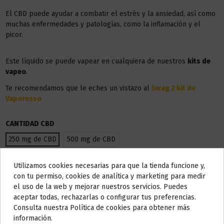
El CBD puede ayudar a combatir el estrés y la ansiedad, así como
muchas enfermedades y patologías, como la inflamación y el
picor.
Este líquido se puede vapear en cualquiera de nuestros
kits de
vapeo
.
Te recomendamos que le eches un vistazo al
Swag 2 kit de
Vaporesso
CANTIDAD CBD
250 mg de CBD
500 mg de CBD
Utilizamos cookies necesarias para que la tienda funcione y,
Do not show again.
con tu permiso, cookies de analítica y marketing para medir
el uso de la web y mejorar nuestros servicios. Puedes
AVISO IMPORTANTE
aceptar todas, rechazarlas o configurar tus preferencias.
Nos tomamos unos días
Consulta nuestra Política de cookies para obtener más
información.
Todos los pedidos realizados desde el
24 de julio hasta el 10 de