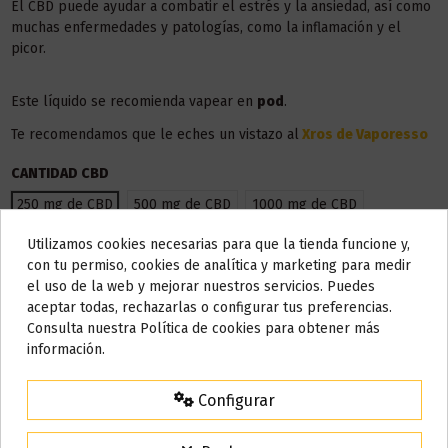
El CBD puede ayudar a combatir el estrés y la ansiedad, así como
muchas enfermedades y patologías, como la inflamación y el
picor.
Este líquido se recomienda vapear en
pod
.
Te recomendamos que le eches un vistazo al
Xros de Vaporesso
CANTIDAD CBD
250 mg de CBD
500 mg de CBD
1000 mg de CBD
Utilizamos cookies necesarias para que la tienda funcione y,
Do not show again.
con tu permiso, cookies de analítica y marketing para medir
el uso de la web y mejorar nuestros servicios. Puedes
AVISO IMPORTANTE
aceptar todas, rechazarlas o configurar tus preferencias.
Nos tomamos unos días
Consulta nuestra Política de cookies para obtener más
información.
Todos los pedidos realizados desde el
24 de julio hasta el 10 de
agosto
comenzarán a enviarse a partir del
martes 11 de agosto
.
Configurar
15% de descuento
Para agradecerte la espera durante estos días.