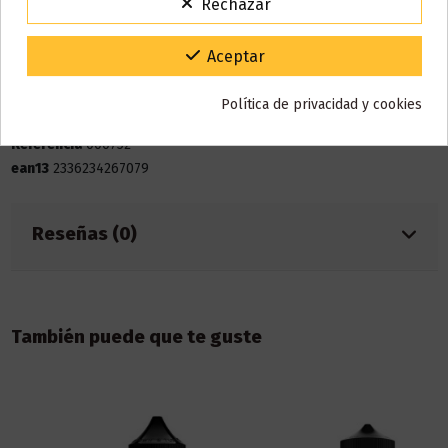
Rechazar
VACACIONES15
Código:
Detalles del producto
Gracias por tu paciencia y por seguir confiando en nosotros.
Aceptar
Política de privacidad y cookies
Marca
Daily Grind
Referencia
000752
ean13
2336234267079
Reseñas (0)
También puede que te guste