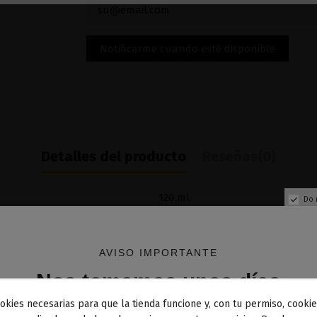
Detalles del producto
Reseñas
(0)
120 ml
Do 
30% PG / 70% VG
AVISO IMPORTANTE
Nos tomamos unos días
okies necesarias para que la tienda funcione y, con tu permiso, cookie