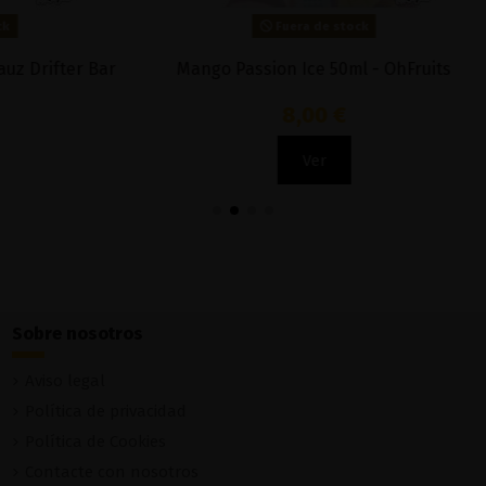
Fuera de stock
Fuera de stock
 Ice 100ml - Polar Juice
Freeze Edition Berry Bla
Ruthless
9,95 €
18,90 €
Ver
Ver
Sobre nosotros
Aviso legal
Política de privacidad
Política de Cookies
Contacte con nosotros