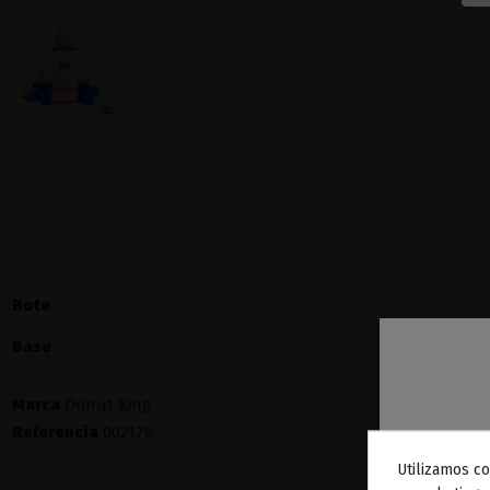
Bote
Base
Marca
Donut King
Referencia
002176
Utilizamos co