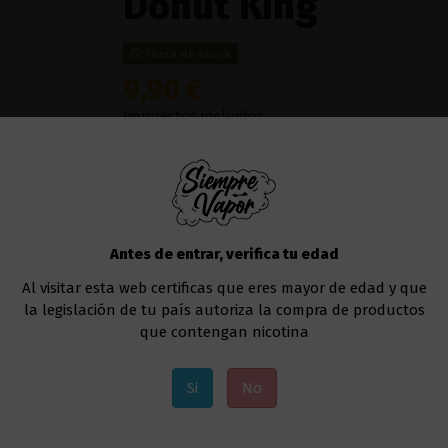
Donut King
Fuera de stock
9,90 €
Impuestos incluidos
Donut King Ice Sub Zero Blue Sour Raspberry
este liquido es el indicado para ti, despertand
sentirás sumergido en un mar de sabores a
la mejor opción para aquellos que busquen un
Antes de entrar, verifica tu edad
Este líquido no contiene nicotina, puedes añad
Al visitar esta web certificas que eres mayor de edad y que
de 10 ml.
la legislación de tu país autoriza la compra de productos
Te recomendamos utilizar un
kit de vapeo
par
que contengan nicotina
Añadir al carrito
Si
No