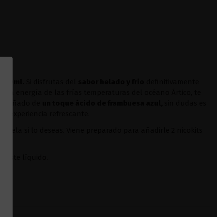
 100ml.
Si disfrutas del
sabor helado y frio
definitivamente
o esa energía de las frías temperaturas del océano Ártico, te
compañado de
un toque ácido de frambuesa azul,
sin dudas es
a experiencia refrescante.
írsela si lo deseas. Viene preparado para añadirle 2 nicokits
a este líquido.