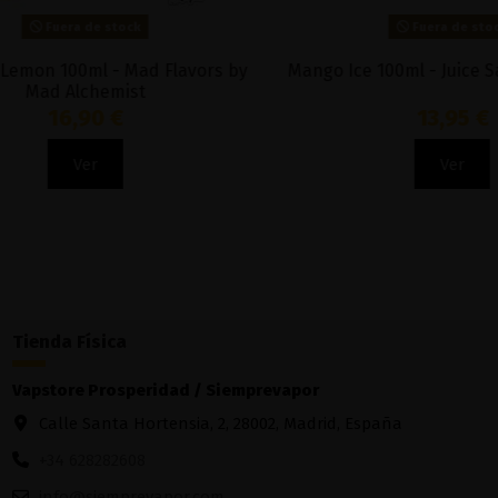
Fuera de stock
Mango Passion Ice 50ml - OhFruits
Energy
8,00 €
Ver
Tienda Física
Vapstore Prosperidad / Siemprevapor
Calle Santa Hortensia, 2, 28002, Madrid, España
+34 628282608
info@siemprevapor.com