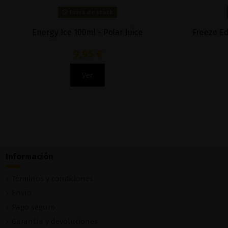
Fuera de stock
st 100ml -
Lyche Lemonade 100ml - Fizzy Juice
16,90 €
Ver
Información
Términos y condiciones
Envío
Pago seguro
Garantía y devoluciones