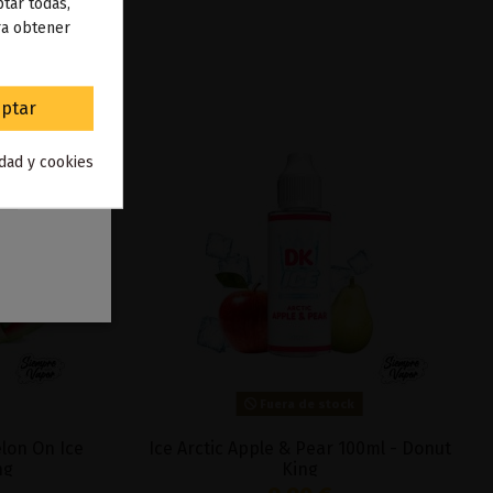
 de
tar todas,
ra obtener
to
.
ptar
idad y cookies
Fuera de stock
lon On Ice
Ice Arctic Apple & Pear 100ml - Donut
ng
King