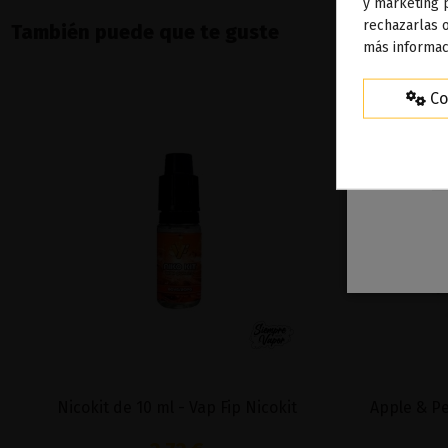
To
y marketing 
rechazarlas o
ag
También puede que te guste
más informac
Co
Nicokit de 10 ml - Vap Fip Nicokit
Apple & Pe