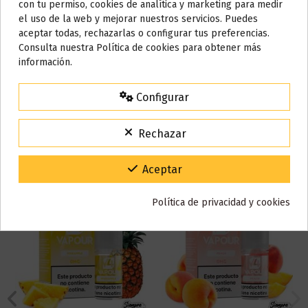
Referencia
003510
con tu permiso, cookies de analítica y marketing para medir
En stock
99 Artículos
el uso de la web y mejorar nuestros servicios. Puedes
AVISO IMPORTANTE
aceptar todas, rechazarlas o configurar tus preferencias.
Nos tomamos unos días
Consulta nuestra Política de cookies para obtener más
Reseñas (0)
información.
Todos los pedidos realizados desde el
24 de julio hasta el 10 de
agosto
comenzarán a enviarse a partir del
martes 11 de agosto
.
Configurar
15% de descuento
Para agradecerte la espera durante estos días.
También puede que te guste
Rechazar
VACACIONES15
Código:
Gracias por tu paciencia y por seguir confiando en nosotros.
Aceptar
Política de privacidad y cookies