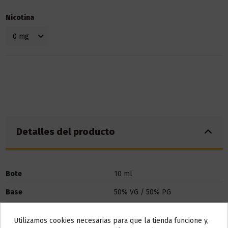
Nicotina
Detalles del producto
Bote
10 ml
Base
50% VG / 50% PG
Marca
V4 Vapour
Utilizamos cookies necesarias para que la tienda funcione y,
Do not show again.