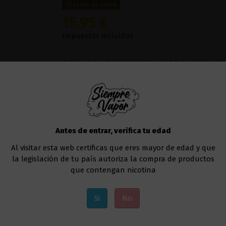
Fuera de stock
15,95 €
Impuestos incluidos
Aunque puedas pensar lo contrario por su n
como
Blueberry
, parte de la
Nola Line
y una e
Su sabor es algo que podría categorizarse c
expandiendo su sabor con la
leche
y más imp
Líquido al que deberás añadir la nicotina, si a
Te recomendamos utilizar el
Drag 4 177W - V
Antes de entrar, verifica tu edad
Al visitar esta web certificas que eres mayor de edad y que
Añadir al carrito
la legislación de tu país autoriza la compra de productos
que contengan nicotina
Si
No