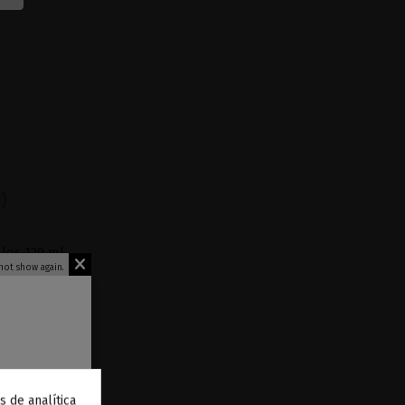
)
 los 120 ml.
not show again.
/ml.
s de analítica