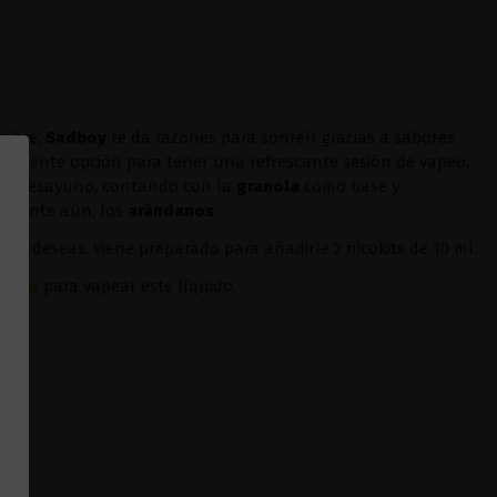
ombre,
Sadboy
te da razones para sonreír gracias a sabores
xcelente opción para tener una refrescante sesión de vapeo.
omo desayuno, contando con la
granola
como base y
ortante aún, los
arándanos
.
sí lo deseas. Viene preparado para añadirle 2 nicokits de 10 ml.
oopoo
para vapear este líquido.