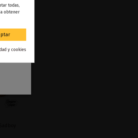
 de
tar todas,
ra obtener
to
.
ptar
idad y cookies
 Sadboy