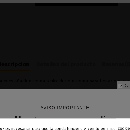
Descripción
Detalles del producto
Reseñas
(0
uedes añadir nicotina o nicokit sin nicotina para llenarlo hasta
Do 
de nicotina debes añadir
2 NICOKIT
de 10 ml con 20 mg de nicotina
AÑADIR NICOKIT DE 3 MG
AVISO IMPORTANTE
Nos tomamos unos días
okies necesarias para que la tienda funcione y, con tu permiso, cookie