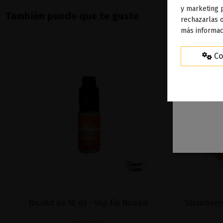
To
y marketing 
También puede que te guste
rechazarlas o
ag
más informac
Co
Nicokit de 10 ml - Vap Fip Nicokit
Strawberr