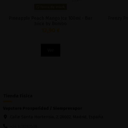
Fuera de stock
Pineapple Peach Mango Ice 100ml - Bar
Frenzy Fr
Juice by Bombo
12,90 €
Ver
Tienda Física
Vapstore Prosperidad / Siemprevapor
Calle Santa Hortensia, 2, 28002, Madrid, España
+34 628282608