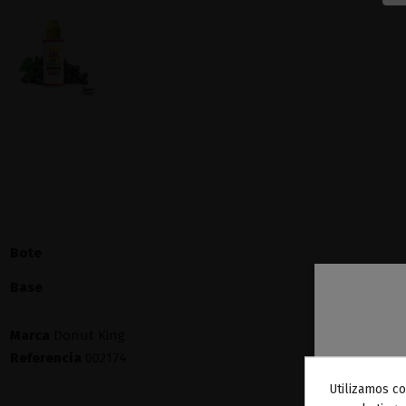
Bote
Base
Marca
Donut King
Referencia
002174
Utilizamos co