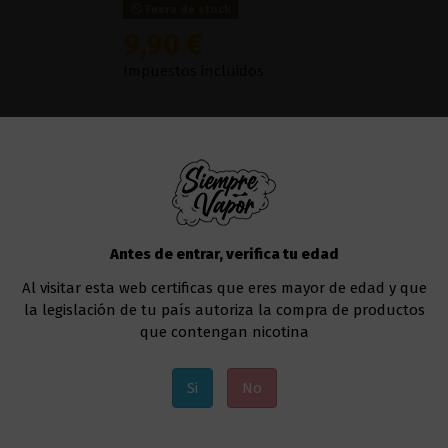
Fuera de stock
9,90 €
Impuestos incluidos
En esta ocasión
Donut King
nos trae
Fruits G
selección más rigurosa de ingredientes exclusiv
en ti con cada calada ese sabor de los viñed
sabor. No lo dudes y vive la experiencia del sa
Este líquido no contiene nicotina, puedes añad
de 10 ml.
Antes de entrar, verifica tu edad
Te recomendamos utilizar un
kit de vapeo
par
Al visitar esta web certificas que eres mayor de edad y que
la legislación de tu país autoriza la compra de productos
Añadir al carrito
que contengan nicotina
Si
No