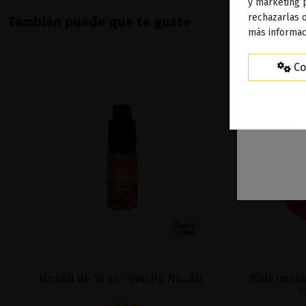
To
y marketing 
rechazarlas o
ag
También puede que te guste
más informac
Co
Nicokit de 10 ml - Vap Fip Nicokit
Watermelon 
1