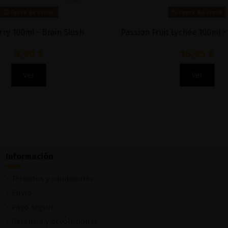
thol 50 ML -
Sandia 10ML - Vap Fip
5,82 €
Añadir al carrito
Información
Términos y condiciones
Envío
Pago seguro
Garantía y devoluciones