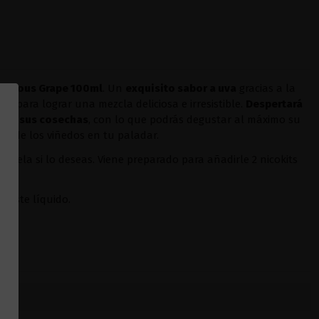
orgeous Grape 100ml
. Un
exquisito sabor a uva
gracias a la
os para lograr una mezcla deliciosa e irresistible.
Despertará
os y sus cosechas
, con lo que podrás degustar al máximo su
bor de los viñedos en tu paladar.
írsela si lo deseas. Viene preparado para añadirle 2 nicokits
a este líquido.