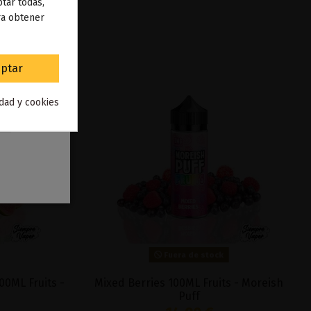
 de
tar todas,
ra obtener
to
.
ptar
idad y cookies
Fuera de stock
00ML Fruits -
Mixed Berries 100ML Fruits - Moreish
Puff