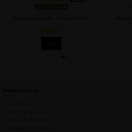
Fuera de stock
Fuera de stock
 Berry 100ml - Cloud Nurdz
Blueberry Blackcurrant Men
Dainty's
15,90 €
11,50 €
Ver
Ver
Sobre nosotros
Aviso legal
Política de privacidad
Política de Cookies
Contacte con nosotros