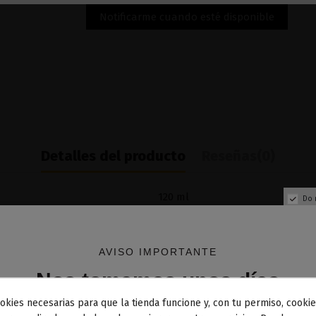
Detalles del producto
Reseñas
(0)
120 ml
Do 
30% PG / 70% VG
AVISO IMPORTANTE
Nos tomamos unos días
okies necesarias para que la tienda funcione y, con tu permiso, cookie