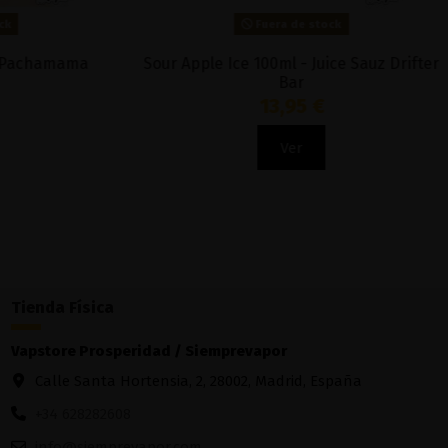
Fuera de stock
Passion Fruit Lychee 100ml - Yeti Ice Cold
Watermelon
16,95 €
Ver
Tienda Física
Vapstore Prosperidad / Siemprevapor
Calle Santa Hortensia, 2, 28002, Madrid, España
+34 628282608
info@siemprevapor.com