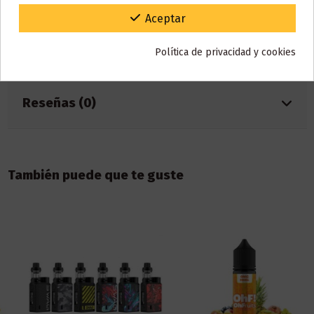
Marca
Liqua
Gracias por tu paciencia y por seguir confiando en nosotros.
Aceptar
Referencia
000141
En stock
10 Artículos
Política de privacidad y cookies
ean13
2343354853433
Reseñas (0)
También puede que te guste