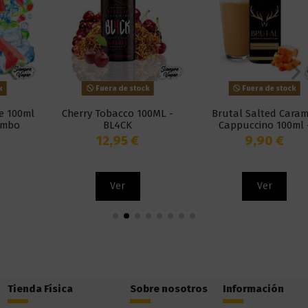
Fuera de stock
Fuera de stock
Cherry Tobacco 100ML -
Brutal Salted Caramel
BL4CK
Cappuccino 100ml -
Blackout
12,95 €
9,90 €
Ver
Ver
Tienda Física
Sobre nosotros
Información