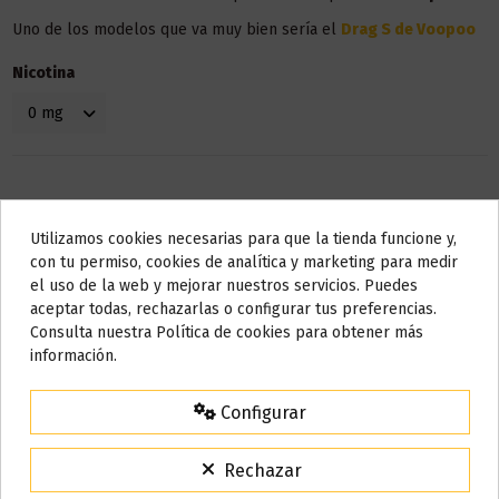
Uno de los modelos que va muy bien sería el
Drag S de Voopoo
Nicotina
Utilizamos cookies necesarias para que la tienda funcione y,
Do not show again.
con tu permiso, cookies de analítica y marketing para medir
el uso de la web y mejorar nuestros servicios. Puedes
AVISO IMPORTANTE
aceptar todas, rechazarlas o configurar tus preferencias.
Detalles del producto
Nos tomamos unos días
Consulta nuestra Política de cookies para obtener más
información.
Todos los pedidos realizados desde el
24 de julio hasta el 10 de
agosto
comenzarán a enviarse a partir del
martes 11 de agosto
.
Configurar
Bote
10 ml
15% de descuento
Base
50% VG / 50% PG
Para agradecerte la espera durante estos días.
Rechazar
VACACIONES15
Código: