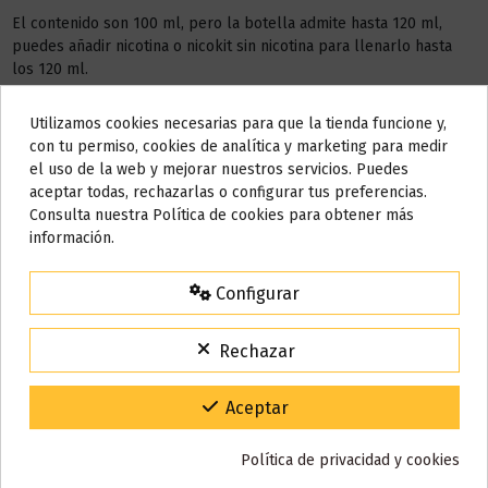
El contenido son 100 ml, pero la botella admite hasta 120 ml,
puedes añadir nicotina o nicokit sin nicotina para llenarlo hasta
los 120 ml.
Este líquido no contiene nicotina, si deseas a conseguir 3 mg de
Utilizamos cookies necesarias para que la tienda funcione y,
nicotina debes añadir
2 NICOKIT
de 10 ml con 20 mg de
Do not show again.
con tu permiso, cookies de analítica y marketing para medir
nicotina/ml.
el uso de la web y mejorar nuestros servicios. Puedes
AVISO IMPORTANTE
aceptar todas, rechazarlas o configurar tus preferencias.
AÑADIR NICOKIT DE 3 MG
Nos tomamos unos días
Consulta nuestra Política de cookies para obtener más
información.
Todos los pedidos realizados desde el
24 de julio hasta el 10 de
agosto
comenzarán a enviarse a partir del
martes 11 de agosto
.
Configurar
Detalles del producto
15% de descuento
Para agradecerte la espera durante estos días.
Rechazar
VACACIONES15
Código:
Reseñas (0)
Gracias por tu paciencia y por seguir confiando en nosotros.
Aceptar
Política de privacidad y cookies