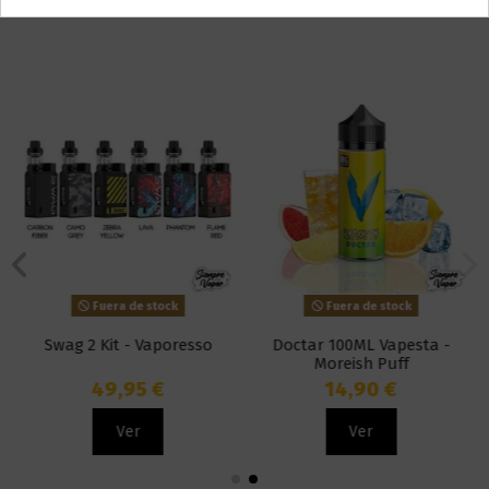
También puede que te guste
Fuera de stock
Fuera de stock
Swag 2 Kit - Vaporesso
Doctar 100ML Vapesta -
Moreish Puff
49,95 €
14,90 €
Ver
Ver