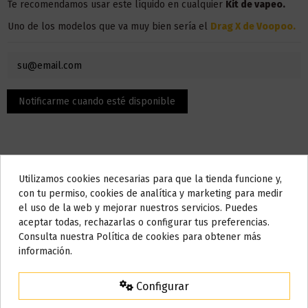
Te recomendamos usar este líquido en
cualquier
Kit de vapeo.
Uno de los modelos que va muy bien sería el
Drag X de Voopoo
.
Utilizamos cookies necesarias para que la tienda funcione y,
Do not show again.
con tu permiso, cookies de analítica y marketing para medir
el uso de la web y mejorar nuestros servicios. Puedes
Descripción
AVISO IMPORTANTE
aceptar todas, rechazarlas o configurar tus preferencias.
Nos tomamos unos días
Consulta nuestra Política de cookies para obtener más
información.
Todos los pedidos realizados desde el
24 de julio hasta el 10 de
El contenido son 50 ml, pero la botella admite hasta 10 ml,
agosto
comenzarán a enviarse a partir del
martes 11 de agosto
.
puedes añadir nicotina o nicokit sin nicotina para llenarlo hasta
Configurar
los 50 ml.
15% de descuento