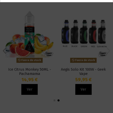
Fuera de stock
Fuera de stock
Ice Citrus Monkey 50ML -
Aegis Solo Kit 100W - Geek
Pachamama
Vape
14,95 €
59,95 €
Ver
Ver