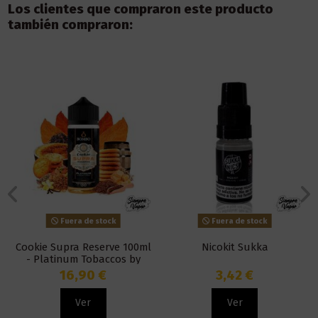
Los clientes que compraron este producto
también compraron:
Fuera de stock
Fuera de stock
Cookie Supra Reserve 100ml
Nicokit Sukka
- Platinum Tobaccos by
Bombo
16,90 €
3,42 €
Ver
Ver