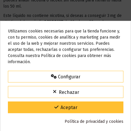
puedes añadir nicotina o nicokit sin nicotina para llenarlo hasta
los 50 ml.
Este líquido no contiene nicotina, si deseas a conseguir 3 mg de
nicotina debes añadir
1 NICOKIT
de 10 ml con 20 mg de
nicotina/ml.
Utilizamos cookies necesarias para que la tienda funcione y,
Do not show again.
con tu permiso, cookies de analítica y marketing para medir
AÑADIR NICOKIT DE 3 MG
el uso de la web y mejorar nuestros servicios. Puedes
AVISO IMPORTANTE
aceptar todas, rechazarlas o configurar tus preferencias.
Nos tomamos unos días
Consulta nuestra Política de cookies para obtener más
información.
Todos los pedidos realizados desde el
24 de julio hasta el 10 de
Detalles del producto
agosto
comenzarán a enviarse a partir del
martes 11 de agosto
.
Configurar
15% de descuento
Para agradecerte la espera durante estos días.
Reseñas (0)
Rechazar
VACACIONES15
Código:
Gracias por tu paciencia y por seguir confiando en nosotros.
Aceptar
También puede que te guste
Política de privacidad y cookies