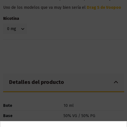
Uno de los modelos que va muy bien sería el
Drag S de Voopoo
Nicotina
Detalles del producto
Bote
10 ml
Base
50% VG / 50% PG