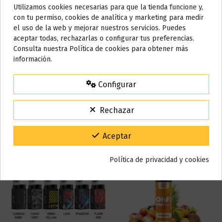
Marca
Liqua
Utilizamos cookies necesarias para que la tienda funcione y,
Do not show again.
Referencia
000770
con tu permiso, cookies de analítica y marketing para medir
el uso de la web y mejorar nuestros servicios. Puedes
ean13
7780068089133
AVISO IMPORTANTE
aceptar todas, rechazarlas o configurar tus preferencias.
Nos tomamos unos días
Consulta nuestra Política de cookies para obtener más
información.
Reseñas (0)
Todos los pedidos realizados desde el
24 de julio hasta el 10 de
agosto
comenzarán a enviarse a partir del
martes 11 de agosto
.
Configurar
15% de descuento
Para agradecerte la espera durante estos días.
Rechazar
También puede que te guste
VACACIONES15
Código:
Gracias por tu paciencia y por seguir confiando en nosotros.
Aceptar
Política de privacidad y cookies