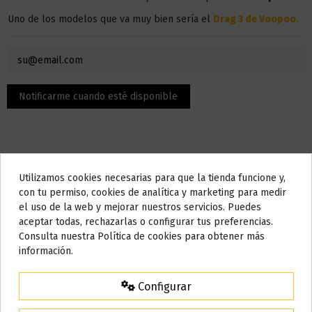
Uno de los modelos que va muy bien sería el
Drag 3 de Voopoo.
Utilizamos cookies necesarias para que la tienda funcione y,
Do not show again.
con tu permiso, cookies de analítica y marketing para medir
el uso de la web y mejorar nuestros servicios. Puedes
Descripción
AVISO IMPORTANTE
aceptar todas, rechazarlas o configurar tus preferencias.
Nos tomamos unos días
Consulta nuestra Política de cookies para obtener más
información.
Todos los pedidos realizados desde el
24 de julio hasta el 10 de
El contenido son 100 ml, pero la botella admite hasta 120 ml,
agosto
comenzarán a enviarse a partir del
martes 11 de agosto
.
puedes añadir nicotina o nicokit sin nicotina para llenarlo hasta
Configurar
los 120 ml.
15% de descuento
Para agradecerte la espera durante estos días.