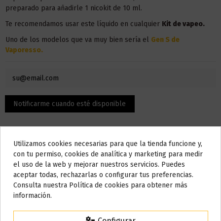
preparado para añadirle 1 nicokit de 10 ml.
Te recomendamos usar este líquido en
cualquier
Kit de vapeo.
Uno de los modelos que va muy bien sería el
Gen S de
Vaporesso.
Utilizamos cookies necesarias para que la tienda funcione y,
Do not show again.
con tu permiso, cookies de analítica y marketing para medir
el uso de la web y mejorar nuestros servicios. Puedes
AVISO IMPORTANTE
aceptar todas, rechazarlas o configurar tus preferencias.
Nos tomamos unos días
Consulta nuestra Política de cookies para obtener más
Descripción
información.
Todos los pedidos realizados desde el
24 de julio hasta el 10 de
agosto
comenzarán a enviarse a partir del
martes 11 de agosto
.
Configurar