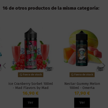
16 de otros productos de la misma categoría:
Fuera de stock
Fuera de stock
Ice Cranberry Sorbet 100ml
Nectar Gummy Melon
- Mad Flavors by Mad
100ml - Omerta
Alchemist
16,90 €
17,90 €
Ver
Ver