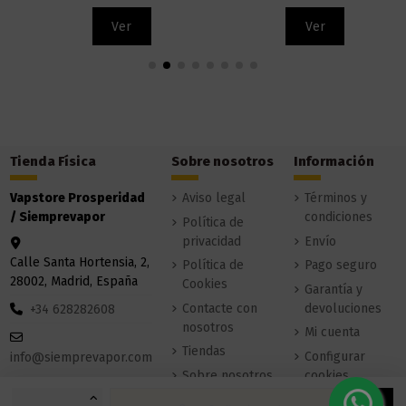
Ver
Ver
Tienda Física
Sobre nosotros
Información
Vapstore Prosperidad
Aviso legal
Términos y
/ Siemprevapor
condiciones
Política de
privacidad
Envío
Calle Santa Hortensia, 2,
Política de
Pago seguro
28002, Madrid, España
Cookies
Garantía y
Contacte con
devoluciones
+34 628282608
nosotros
Mi cuenta
Tiendas
Configurar
info@siemprevapor.com
Sobre nosotros
cookies