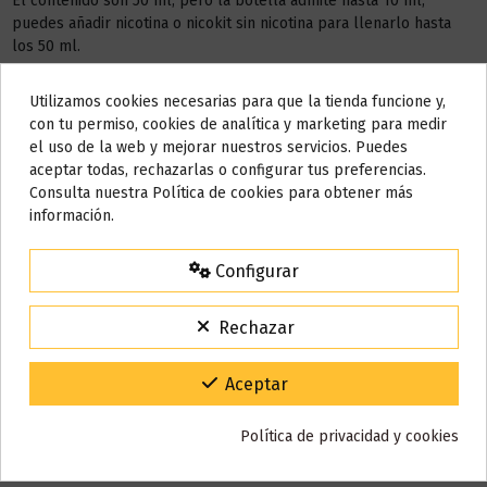
El contenido son 50 ml, pero la botella admite hasta 10 ml,
puedes añadir nicotina o nicokit sin nicotina para llenarlo hasta
los 50 ml.
Este líquido no contiene nicotina, si deseas a conseguir 3 mg de
Utilizamos cookies necesarias para que la tienda funcione y,
nicotina debes añadir
1 NICOKIT
de 10 ml con 20 mg de
Do not show again.
con tu permiso, cookies de analítica y marketing para medir
nicotina/ml.
el uso de la web y mejorar nuestros servicios. Puedes
AVISO IMPORTANTE
aceptar todas, rechazarlas o configurar tus preferencias.
AÑADIR NICOKIT DE 3 MG
Nos tomamos unos días
Consulta nuestra Política de cookies para obtener más
información.
Todos los pedidos realizados desde el
24 de julio hasta el 10 de
agosto
comenzarán a enviarse a partir del
martes 11 de agosto
.
Configurar
Detalles del producto
15% de descuento
Para agradecerte la espera durante estos días.
Rechazar
VACACIONES15
Código:
Reseñas (0)
Gracias por tu paciencia y por seguir confiando en nosotros.
Aceptar
Política de privacidad y cookies
También puede que te guste