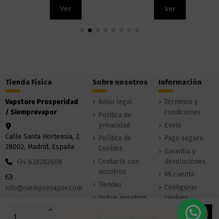
Ver
Ver
Tienda Física
Sobre nosotros
Información
Vapstore Prosperidad
Aviso legal
Términos y
/ Siemprevapor
condiciones
Política de
privacidad
Envío
Calle Santa Hortensia, 2,
Política de
Pago seguro
28002, Madrid, España
Cookies
Garantía y
Contacte con
devoluciones
+34 628282608
nosotros
Mi cuenta
Tiendas
Configurar
info@siemprevapor.com
Sobre nosotros
cookies
Añadir al carrito