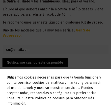
la
Sidra
, el
Hielo
y las
Frambuesas
. Ideal para el verano.
Líquido al que deberás añadir la nicotina, si así lo deseas. Viene
preparado para añadirle 2 nicokit de 10 ml.
Te recomendamos usar este líquido en
cualquier
Kit de vapeo.
Uno de los modelos que va muy bien sería el
Gen S de
Vaporesso.
Utilizamos cookies necesarias para que la tienda funcione y,
Do not show again.
con tu permiso, cookies de analítica y marketing para medir
el uso de la web y mejorar nuestros servicios. Puedes
AVISO IMPORTANTE
aceptar todas, rechazarlas o configurar tus preferencias.
Nos tomamos unos días
Consulta nuestra Política de cookies para obtener más
información.
Descripción
Todos los pedidos realizados desde el
24 de julio hasta el 10 de
agosto
comenzarán a enviarse a partir del
martes 11 de agosto
.