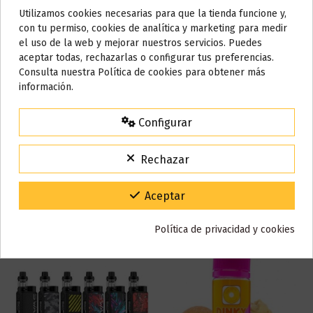
Utilizamos cookies necesarias para que la tienda funcione y,
Do not show again.
con tu permiso, cookies de analítica y marketing para medir
Marca
Joes Juice
el uso de la web y mejorar nuestros servicios. Puedes
Referencia
000930
AVISO IMPORTANTE
aceptar todas, rechazarlas o configurar tus preferencias.
ean13
3507847330132
Nos tomamos unos días
Consulta nuestra Política de cookies para obtener más
información.
Todos los pedidos realizados desde el
24 de julio hasta el 10 de
agosto
comenzarán a enviarse a partir del
martes 11 de agosto
.
Reseñas (0)
Configurar
15% de descuento
Para agradecerte la espera durante estos días.
Rechazar
VACACIONES15
Código:
También puede que te guste
Gracias por tu paciencia y por seguir confiando en nosotros.
Aceptar
Política de privacidad y cookies