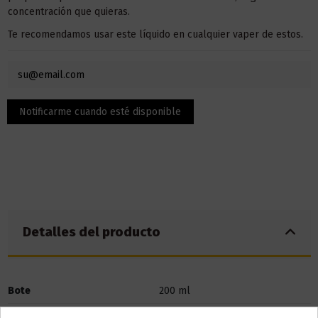
concentración que quieras.
Te recomendamos usar este líquido en
cualquier
vaper
de estos.
Detalles del producto
Bote
200 ml
Base
30% PG / 70% VG