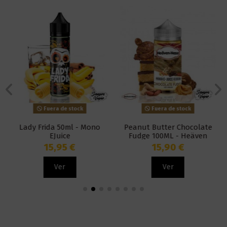
Fuera de stock
Fuera de stock
Lady Frida 50ml - Mono
Peanut Butter Chocolate
EJuice
Fudge 100ML - Heäven
Haze
15,95 €
15,90 €
Ver
Ver