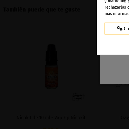
To
y marketing 
rechazarlas o
ag
También puede que te guste
más informac
Co
Nicokit de 10 ml - Vap Fip Nicokit
Drag