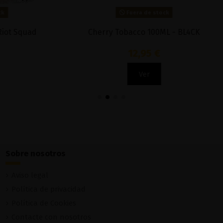
Fuera de stock
Fuera de stock
s 50ML - Pancake Factory
Strawi 100ml - Fru
8,50 €
14,90 €
Ver
Ver
Sobre nosotros
Aviso legal
Política de privacidad
Política de Cookies
Contacte con nosotros