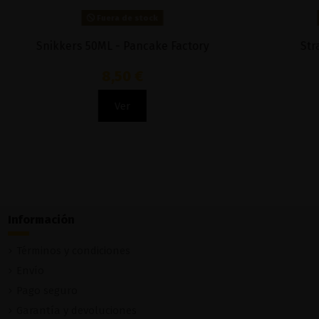
Fuera de stock
mist
Atemporal Fruity 100ml - The Mind Flayer
& Bombo
15,90 €
Ver
Información
Términos y condiciones
Envío
Pago seguro
Garantía y devoluciones