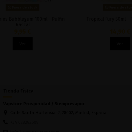
Fuera de stock
Cherry Tobacco 100ML - BL4CK
Snikker
12,95 €
Ver
Tienda Física
Vapstore Prosperidad / Siemprevapor
Calle Santa Hortensia, 2, 28002, Madrid, España
+34 628282608