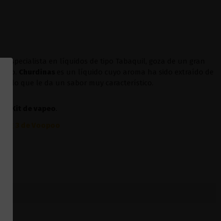
 especialista en líquidos de tipo Tabaquil, goza de un gran
abaco.
Churdinas
es un líquido cuyo aroma ha sido extraído de
erú
, lo que le da un sabor muy característico.
ier
Kit
de vapeo
.
Drag 3 de Voopoo