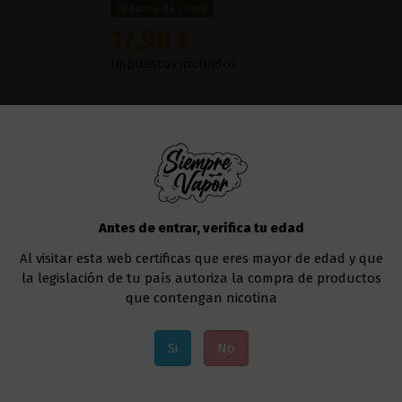
Fuera de stock
17,90 €
Impuestos incluidos
Herrera
es un referente en el mundo del vapeo,
prestigio por su calidad y auténtico sabor a t
las hojas para capa de
Tabaco Mapacho de P
.
Te recomendamos usar este líquido en
cualqu
Antes de entrar, verifica tu edad
Uno de los modelos que va muy bien sería el
Al visitar esta web certificas que eres mayor de edad y que
Añadir al carrito
la legislación de tu país autoriza la compra de productos
que contengan nicotina
Si
No