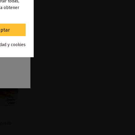
 de
tar todas,
ra obtener
to
.
ptar
idad y cookies
rrera