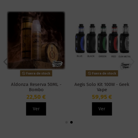
Fuera de stock
Fuera de stock
Aldonza Reserva 50ML -
Aegis Solo Kit 100W - Geek
Bombo
Vape
22,50 €
59,95 €
Ver
Ver