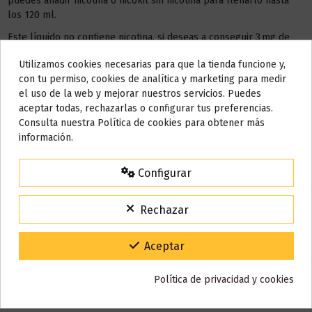
puedes añadir nicotina o nicokit sin nicotina para llenarlo hasta
los 120 ml.
Este líquido no contiene nicotina, si deseas a conseguir 3 mg de
nicotina debes añadir
2 NICOKIT
de 10 ml con 20 mg de
Utilizamos cookies necesarias para que la tienda funcione y,
nicotina/ml.
Do not show again.
con tu permiso, cookies de analítica y marketing para medir
el uso de la web y mejorar nuestros servicios. Puedes
AÑADIR NICOKIT DE 3 MG
AVISO IMPORTANTE
aceptar todas, rechazarlas o configurar tus preferencias.
Nos tomamos unos días
Consulta nuestra Política de cookies para obtener más
información.
Todos los pedidos realizados desde el
24 de julio hasta el 10 de
agosto
comenzarán a enviarse a partir del
martes 11 de agosto
.
Detalles del producto
Configurar
15% de descuento
Para agradecerte la espera durante estos días.
Rechazar
Reseñas (0)
VACACIONES15
Código:
Gracias por tu paciencia y por seguir confiando en nosotros.
Aceptar
Política de privacidad y cookies
También puede que te guste