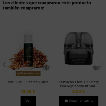
Los clientes que compraron este producto
también compraron:
Fuera de stock
VVK 50ML - Shaman Juice
Cartucho Luxe XR Empty
Pod Replacement 5ml -
Vaporesso
13,50 €
3,20 €
Ver
Añadir al carrito