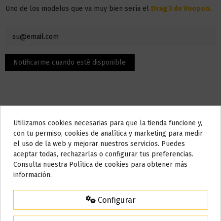
Uno de los modelos que va muy bien sería el
Drag 3 de Voopoo
.
Utilizamos cookies necesarias para que la tienda funcione y,
Do not show again.
con tu permiso, cookies de analítica y marketing para medir
el uso de la web y mejorar nuestros servicios. Puedes
Descripción
AVISO IMPORTANTE
aceptar todas, rechazarlas o configurar tus preferencias.
Nos tomamos unos días
Consulta nuestra Política de cookies para obtener más
información.
El contenido son 50 ml, pero la botella admite hasta 10 ml,
Todos los pedidos realizados desde el
24 de julio hasta el 10 de
agosto
comenzarán a enviarse a partir del
martes 11 de agosto
.
puedes añadir nicotina o nicokit sin nicotina para llenarlo hasta
Configurar
los 50 ml.
15% de descuento
Este líquido no contiene nicotina, si deseas a conseguir 3 mg de
Para agradecerte la espera durante estos días.