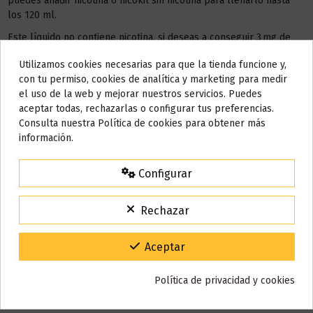
puedes añadir nicotina o nicokit sin nicotina para llenarlo hasta
los 120 ml.
Este líquido no contiene nicotina, si deseas a conseguir 3 mg de
nicotina debes añadir
2 NICOKIT
de 10 ml con 20 mg de
Utilizamos cookies necesarias para que la tienda funcione y,
nicotina/ml.
Do not show again.
con tu permiso, cookies de analítica y marketing para medir
el uso de la web y mejorar nuestros servicios. Puedes
AÑADIR NICOKIT DE 3 MG
AVISO IMPORTANTE
aceptar todas, rechazarlas o configurar tus preferencias.
Nos tomamos unos días
Consulta nuestra Política de cookies para obtener más
información.
Todos los pedidos realizados desde el
24 de julio hasta el 10 de
agosto
comenzarán a enviarse a partir del
martes 11 de agosto
.
Detalles del producto
Configurar
15% de descuento
Para agradecerte la espera durante estos días.
Rechazar
Reseñas (0)
VACACIONES15
Código:
Gracias por tu paciencia y por seguir confiando en nosotros.
Aceptar
Política de privacidad y cookies
También puede que te guste