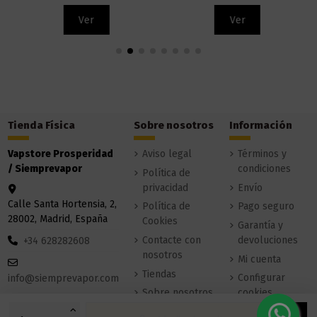
Ver
Ver
Tienda Física
Sobre nosotros
Información
Vapstore Prosperidad
Aviso legal
Términos y
/ Siemprevapor
condiciones
Política de
privacidad
Envío
Calle Santa Hortensia, 2,
Política de
Pago seguro
28002, Madrid, España
Cookies
Garantía y
Contacte con
devoluciones
+34 628282608
nosotros
Mi cuenta
Tiendas
Configurar
info@siemprevapor.com
Sobre nosotros
cookies