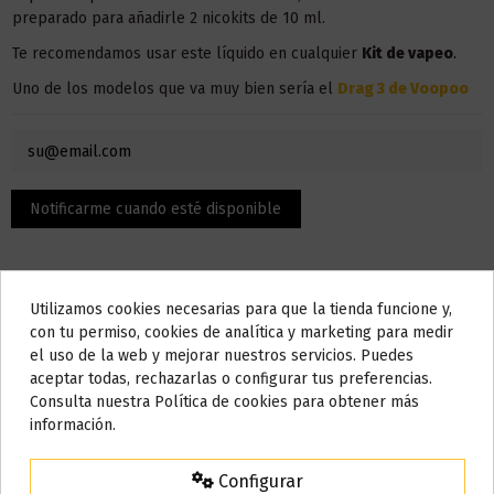
preparado para añadirle 2 nicokits de 10 ml.
Te recomendamos usar este líquido en
cualquier
Kit
de vapeo
.
Uno de los modelos que va muy bien sería el
Drag 3 de Voopoo
Utilizamos cookies necesarias para que la tienda funcione y,
Do not show again.
con tu permiso, cookies de analítica y marketing para medir
el uso de la web y mejorar nuestros servicios. Puedes
AVISO IMPORTANTE
aceptar todas, rechazarlas o configurar tus preferencias.
Descripción
Nos tomamos unos días
Consulta nuestra Política de cookies para obtener más
información.
Todos los pedidos realizados desde el
24 de julio hasta el 10 de
agosto
comenzarán a enviarse a partir del
martes 11 de agosto
.
El contenido son 100 ml, pero la botella admite hasta 120 ml,
Configurar