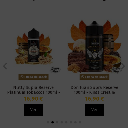
Fuera de stock
Fuera de stock
Nutty Supra Reserve
Don Juan Supra Reserve
Platinum Tobaccos 100ml -
100ml - Kings Crest &
Bombo
Bombo
16,90 €
16,90 €
Ver
Ver