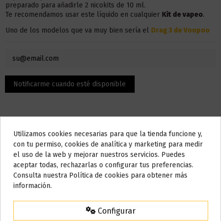
preparado para añadirle 2 nicokits de 10 ml.
Te recomendamos usar este líquido en
cualquier
Kit
de vapeo
.
Uno de los modelos que va muy bien sería el
Drag 3 de Voopoo
Utilizamos cookies necesarias para que la tienda funcione y,
Do not show again.
con tu permiso, cookies de analítica y marketing para medir
el uso de la web y mejorar nuestros servicios. Puedes
AVISO IMPORTANTE
aceptar todas, rechazarlas o configurar tus preferencias.
Descripción
Nos tomamos unos días
Consulta nuestra Política de cookies para obtener más
información.
Todos los pedidos realizados desde el
24 de julio hasta el 10 de
agosto
comenzarán a enviarse a partir del
martes 11 de agosto
.
El contenido son 100 ml, pero la botella admite hasta 120 ml,
Configurar
puedes añadir nicotina o nicokit sin nicotina para llenarlo hasta
15% de descuento