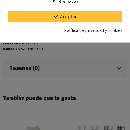
Rechazar
Bote
120 ml
Aceptar
Base
70%PG / 30% VG
Política de privacidad y cookies
Marca
Monster Club
Referencia
001190
ean13
4624002899170
Reseñas (0)
También puede que te guste