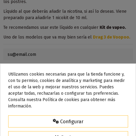
los postres.
Líquido al que deberás añadir la nicotina, si así lo deseas. Viene
preparado para añadirle 1 nicokit de 10 ml.
Te recomendamos usar este líquido en
cualquier
Kit de vapeo.
Uno de los modelos que va muy bien sería el
Drag 3 de Voopoo
.
Utilizamos cookies necesarias para que la tienda funcione y,
con tu permiso, cookies de analítica y marketing para medir
el uso de la web y mejorar nuestros servicios. Puedes
aceptar todas, rechazarlas o configurar tus preferencias.
Consulta nuestra Política de cookies para obtener más
información.
Detalles del producto
Configurar