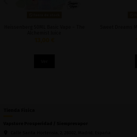
Fuera de stock
Pear Mango Guava Bali Fruits 100ml -
VVK 
Kings Crest
17,90 €
Ver
Tienda Física
Vapstore Prosperidad / Siemprevapor
Calle Santa Hortensia, 2, 28002, Madrid, España