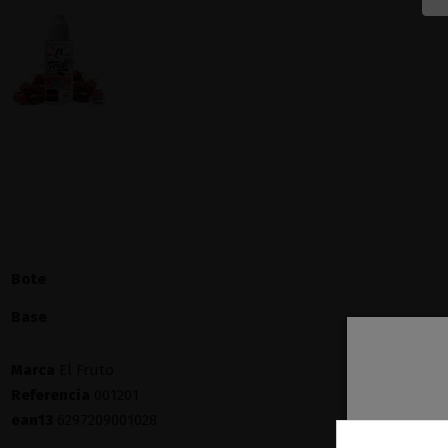
Bote
Base
Marca
El Fruto
Referencia
001201
ean13
6297209001028