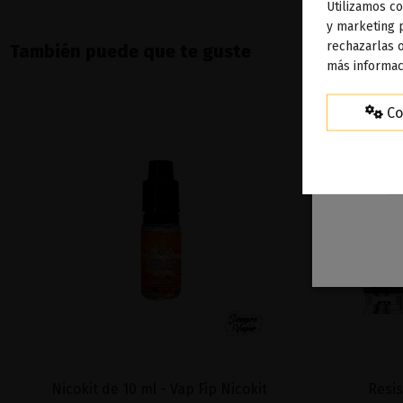
Utilizamos co
To
y marketing 
rechazarlas o
También puede que te guste
ag
más informac
Co
Nicokit de 10 ml - Vap Fip Nicokit
Resis