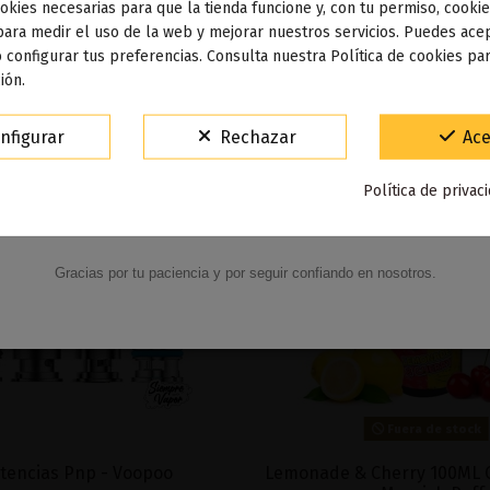
okies necesarias para que la tienda funcione y, con tu permiso, cookie
dos los pedidos realizados desde el
24 de julio hasta el 10
para medir el uso de la web y mejorar nuestros servicios. Puedes acep
 configurar tus preferencias. Consulta nuestra Política de cookies pa
osto
comenzarán a enviarse a partir del
martes 11 de agos
ión.
15% de descuento
nfigurar
Rechazar
Ace
Para agradecerte la espera durante estos días.
Política de privac
VACACIONES15
Código:
Gracias por tu paciencia y por seguir confiando en nosotros.
Fuera de stock
tencias Pnp - Voopoo
Lemonade & Cherry 100ML 