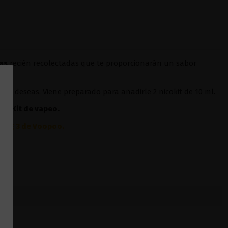
as
recién recolectadas que te proporcionarán un sabor
sí lo deseas. Viene preparado para añadirle 2 nicokit de 10 ml.
ier
Kit de vapeo.
Drag 3 de Voopoo
.