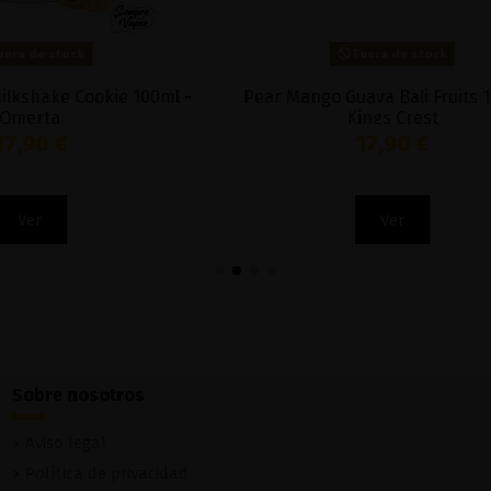
Fuera de stock
Fuera de stock
50ML - Shaman Juice
Cherry 100ml - Yeti Ic
13,50 €
19,65 €
Ver
Ver
Sobre nosotros
Aviso legal
Política de privacidad