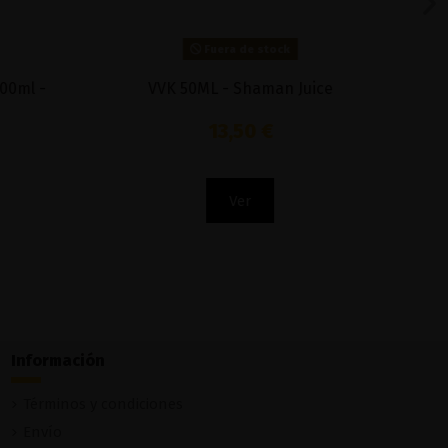
Fuera de stock
e Cold
Sour Melon Surge 80ml - Beyond E-liquid
by IVG
15,95 €
Ver
Información
Términos y condiciones
Envío