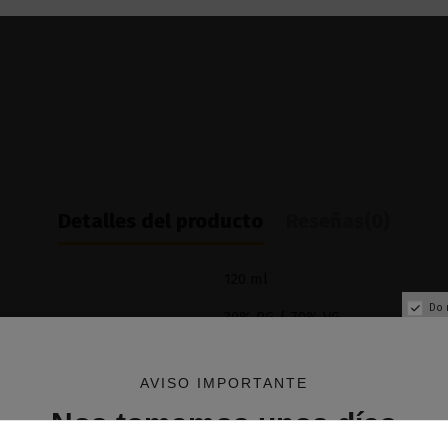
Detalles del producto
Reseñas
(0)
120 ml
Do 
30% PG / 70% VG
AVISO IMPORTANTE
Nos tomamos unos días