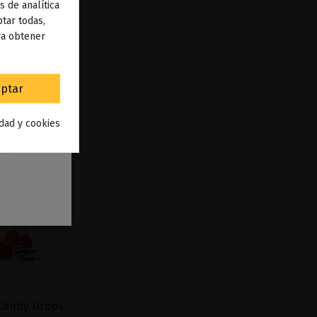
s de analítica
 de
tar todas,
ra obtener
to
.
ptar
idad y cookies
Candy Drops