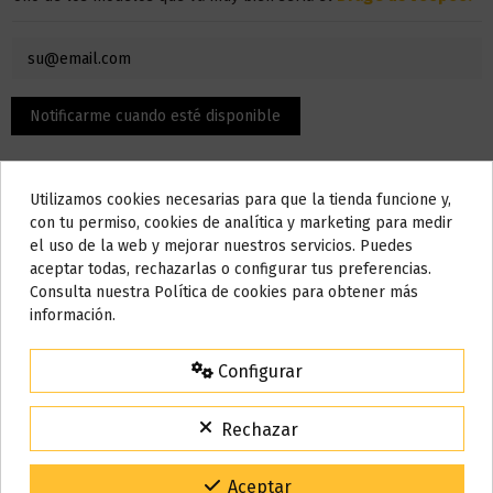
Utilizamos cookies necesarias para que la tienda funcione y,
Do not show again.
con tu permiso, cookies de analítica y marketing para medir
el uso de la web y mejorar nuestros servicios. Puedes
AVISO IMPORTANTE
aceptar todas, rechazarlas o configurar tus preferencias.
Nos tomamos unos días
Consulta nuestra Política de cookies para obtener más
Detalles del producto
información.
Todos los pedidos realizados desde el
24 de julio hasta el 10 de
agosto
comenzarán a enviarse a partir del
martes 11 de agosto
.
Configurar
15% de descuento
Bote
120 ml
Para agradecerte la espera durante estos días.
Rechazar
Base
30% PG / 70% VG
VACACIONES15
Código:
Gracias por tu paciencia y por seguir confiando en nosotros.
Aceptar
Marca
El Fruto