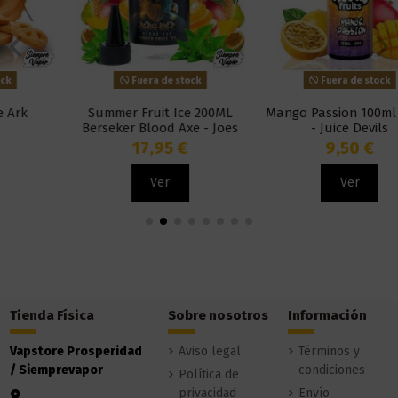
Fuera de stock
Fuera de stock
Summer Fruit Ice 200ML
Mango Passion 100ml Fruits
Berseker Blood Axe - Joes
- Juice Devils
Juice
17,95 €
9,50 €
Ver
Ver
Tienda Física
Sobre nosotros
Información
Vapstore Prosperidad
Aviso legal
Términos y
/ Siemprevapor
condiciones
Política de
privacidad
Envío