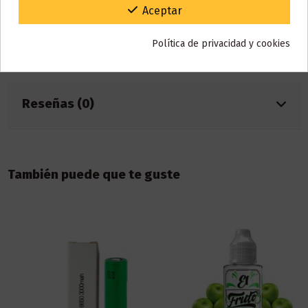
Gracias por tu paciencia y por seguir confiando en nosotros.
Aceptar
Marca
Deep Blue
Referencia
001228
Política de privacidad y cookies
ean13
5755522453746
Reseñas (0)
También puede que te guste