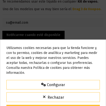
Te recomendamos usar este líquido en
cualquier
Kit de vapeo.
Uno de los modelos que va muy bien sería el
Drag 3 de Voopoo
.
Utilizamos cookies necesarias para que la tienda funcione y,
Do not show again.
con tu permiso, cookies de analítica y marketing para medir
el uso de la web y mejorar nuestros servicios. Puedes
AVISO IMPORTANTE
aceptar todas, rechazarlas o configurar tus preferencias.
Nos tomamos unos días
Consulta nuestra Política de cookies para obtener más
información.
Detalles del producto
Todos los pedidos realizados desde el
24 de julio hasta el 10 de
agosto
comenzarán a enviarse a partir del
martes 11 de agosto
.
Configurar
15% de descuento
Para agradecerte la espera durante estos días.
Bote
120 ml
Rechazar
VACACIONES15
Código:
Base
30% PG / 70% VG