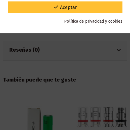
Base
30% PG / 70% VG
Gracias por tu paciencia y por seguir confiando en nosotros.
Aceptar
Marca
Slushie
Política de privacidad y cookies
Referencia
001258
ean13
1875298272335
Reseñas (0)
También puede que te guste