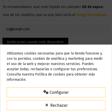
Te recomendamos usar este líquido en
cualquier
Kit de vapeo.
Uno de los modelos que va muy bien sería el
Drag 3 de Voopoo
.
Utilizamos cookies necesarias para que la tienda funcione y,
Do not show again.
con tu permiso, cookies de analítica y marketing para medir
el uso de la web y mejorar nuestros servicios. Puedes
AVISO IMPORTANTE
aceptar todas, rechazarlas o configurar tus preferencias.
Nos tomamos unos días
Consulta nuestra Política de cookies para obtener más
información.
Todos los pedidos realizados desde el
24 de julio hasta el 10 de
Detalles del producto
agosto
comenzarán a enviarse a partir del
martes 11 de agosto
.
Configurar
15% de descuento
Para agradecerte la espera durante estos días.
Rechazar
Bote
120 ml
VACACIONES15
Código: