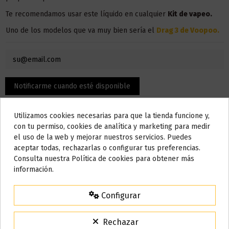
Te recomendamos usar este líquido en
cualquier
Kit de vapeo.
Uno de los modelos que va muy bien sería el
Drag 3 de Voopoo
.
Utilizamos cookies necesarias para que la tienda funcione y,
Do not show again.
con tu permiso, cookies de analítica y marketing para medir
el uso de la web y mejorar nuestros servicios. Puedes
AVISO IMPORTANTE
aceptar todas, rechazarlas o configurar tus preferencias.
Nos tomamos unos días
Consulta nuestra Política de cookies para obtener más
información.
Detalles del producto
Todos los pedidos realizados desde el
24 de julio hasta el 10 de
agosto
comenzarán a enviarse a partir del
martes 11 de agosto
.
Configurar
15% de descuento
Bote
120 ml
Para agradecerte la espera durante estos días.
Rechazar
VACACIONES15
Código: