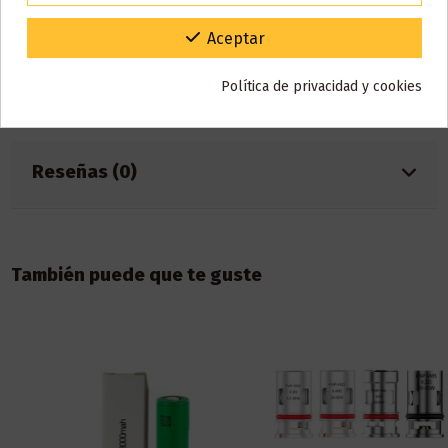
Base
30% PG / 70% VG
Gracias por tu paciencia y por seguir confiando en nosotros.
Aceptar
Marca
Burst My Bubble,Efinity Labs
Referencia
001269
Política de privacidad y cookies
ean13
6841351452278
Reseñas (0)
También puede que te guste