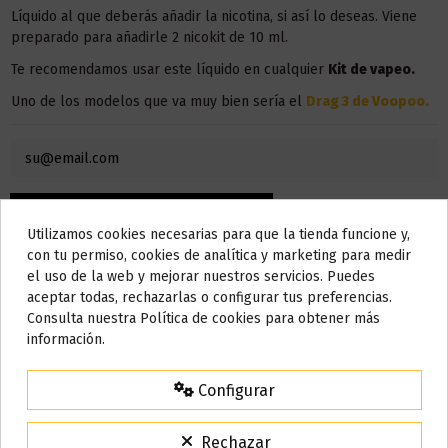
Líquido al que deberás añadir la nicotina, si así lo deseas. Viene
preparado para añadirle 2 nicokit de 10 ml.
Te recomendamos usar este líquido en
cualquier
Kit de vapeo.
Uno de los modelos que va muy bien sería el
Drag 3 de Voopoo
.
Utilizamos cookies necesarias para que la tienda funcione y,
Do not show again.
con tu permiso, cookies de analítica y marketing para medir
el uso de la web y mejorar nuestros servicios. Puedes
AVISO IMPORTANTE
aceptar todas, rechazarlas o configurar tus preferencias.
Nos tomamos unos días
Consulta nuestra Política de cookies para obtener más
información.
Todos los pedidos realizados desde el
24 de julio hasta el 10 de
agosto
comenzarán a enviarse a partir del
martes 11 de agosto
.
Detalles del producto
Configurar
15% de descuento
Para agradecerte la espera durante estos días.
Rechazar
VACACIONES15