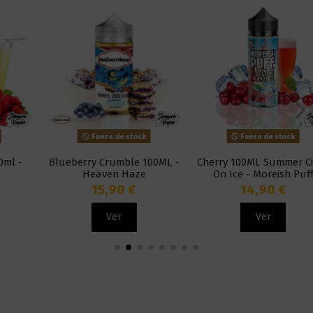
Fuera de stock
Fuera de stock
Blueberry Crumble 100ML -
Cherry 100ML Summer Cider
Heäven Haze
On Ice - Moreish Puff
15,90 €
14,90 €
Ver
Ver