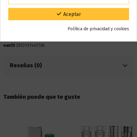
Código:
Bote
120 ml
Gracias por tu paciencia y por seguir confiando en nosotros.
Aceptar
Base
60% VG / 40% PG
Política de privacidad y cookies
Marca
Twisted Lollies
Referencia
001276
ean13
2552131441736
Reseñas (0)
También puede que te guste