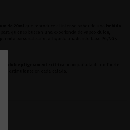
ium de 20ml
que reproduce el intenso sabor de una
bebida
l para quienes buscan una experiencia de vapeo
dulce,
 permite personalizar el e-líquido añadiendo base PG/VG y
ica dulce y ligeramente cítrica
acompañada de un fuerte
y muy estimulante en cada calada.