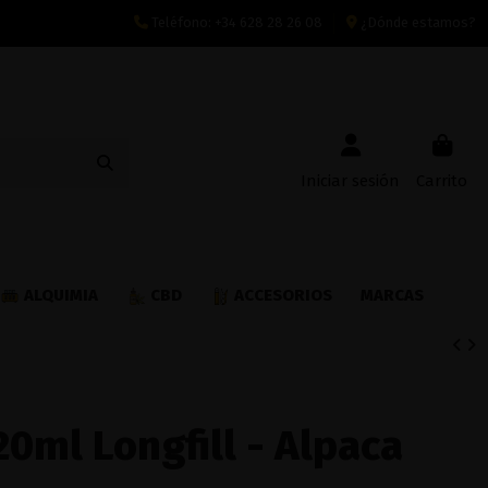
Teléfono:
+34 628 28 26 08
¿Dónde estamos?
Iniciar sesión
Carrito
ALQUIMIA
CBD
ACCESORIOS
MARCAS
20ml Longfill - Alpaca