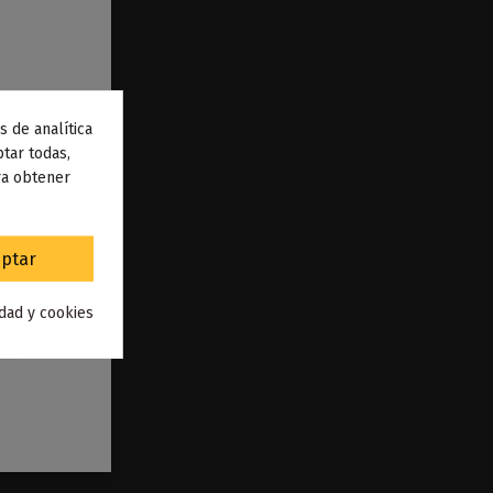
s de analítica
 de
tar todas,
ra obtener
to
.
ptar
idad y cookies