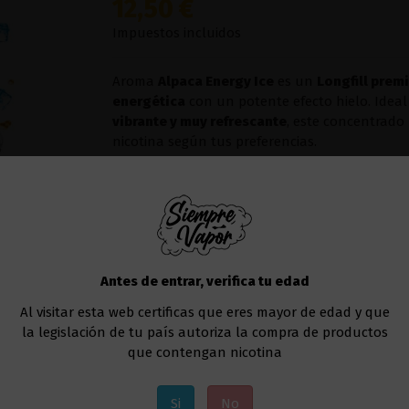
12,50 €
Impuestos incluidos
Aroma
Alpaca Energy Ice
es un
Longfill prem
energética
con un potente efecto hielo. Idea
vibrante y muy refrescante
, este concentrado
nicotina según tus preferencias.
Sabor:
Una mezcla intensa de
bebida energét
toque
ice
, creando un perfil fresco, potente 
Añadir al carrito
Antes de entrar, verifica tu edad
Al visitar esta web certificas que eres mayor de edad y que
la legislación de tu país autoriza la compra de productos
que contengan nicotina
Si
No