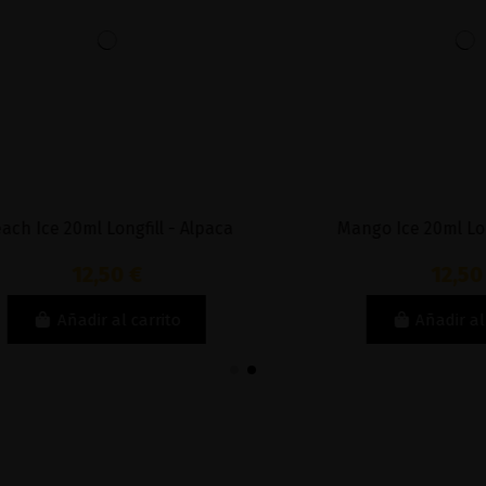
ce 20ml Longfill - Alpaca
Mango Ice 20ml Longfill
12,50 €
12,50 €
Añadir al carrito
Añadir al carri