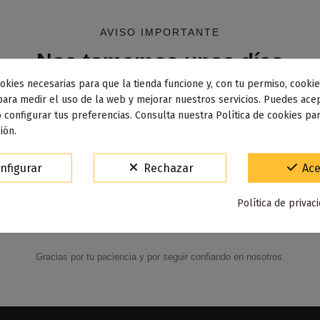
da dejar reposar el líquido entre
5 y 7 días
antes de su uso.
AVISO IMPORTANTE
arse solos. Para preparar tu e-líquido, sigue estos pasos:
Nos tomamos unos días
okies necesarias para que la tienda funcione y, con tu permiso, cookie
a botella.
dos los pedidos realizados desde el
24 de julio hasta el 10
para medir el uso de la web y mejorar nuestros servicios. Puedes acep
 configurar tus preferencias. Consulta nuestra Política de cookies pa
osto
comenzarán a enviarse a partir del
martes 11 de agos
tes.
ión.
ar el sabor.
15% de descuento
nfigurar
Rechazar
Ace
Para agradecerte la espera durante estos días.
Política de privac
VACACIONES15
Código:
Gracias por tu paciencia y por seguir confiando en nosotros.