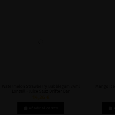
 Strawberry Bubblegum 24ml
Mango Ice 20ml Longfill
l - Juice Sauz Drifter Bar
14,26 €
12,50 €
Añadir al carrito
Añadir al carri