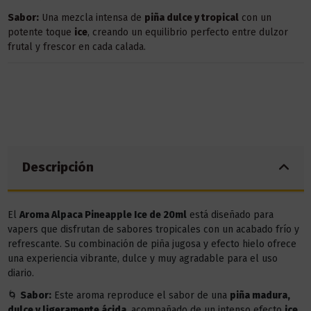
Sabor:
Una mezcla intensa de
piña dulce y tropical
con un
potente toque
ice
, creando un equilibrio perfecto entre dulzor
frutal y frescor en cada calada.
Descripción
El
Aroma Alpaca Pineapple Ice de 20ml
está diseñado para
vapers que disfrutan de sabores tropicales con un acabado frío y
refrescante. Su combinación de piña jugosa y efecto hielo ofrece
una experiencia vibrante, dulce y muy agradable para el uso
diario.
🌀
Sabor:
Este aroma reproduce el sabor de una
piña madura,
dulce y ligeramente ácida
, acompañado de un intenso efecto
ice