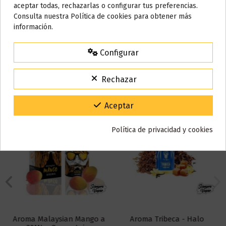
AVISO IMPORTANTE
aceptar todas, rechazarlas o configurar tus preferencias.
Reseñas (0)
Nos tomamos unos días
Consulta nuestra Política de cookies para obtener más
información.
Todos los pedidos realizados desde el
24 de julio hasta el 10 de
agosto
comenzarán a enviarse a partir del
martes 11 de agosto
.
Configurar
También puede que te guste
15% de descuento
Para agradecerte la espera durante estos días.
Rechazar
VACACIONES15
Código:
Gracias por tu paciencia y por seguir confiando en nosotros.
Aceptar
Política de privacidad y cookies
Aroma Malaysian Mango a
Aroma Tribeca - Halo