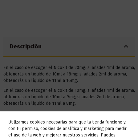
Descripción
En el caso de escoger el Nicokit de 20mg: si añades 1ml de aroma,
obtendrás un líquido de 10ml a 18mg; si añades 2ml de aroma,
obtendrás un líquido de 11ml a 16mg.
En el caso de escoger el Nicokit de 10mg: si añades 1ml de aroma,
obtendrás un líquido de 10ml a 9mg; si añades 2ml de aroma,
obtendrás un líquido de 11ml a 8mg.
Detalles del producto
Utilizamos cookies necesarias para que la tienda funcione y,
Do not show again.
con tu permiso, cookies de analítica y marketing para medir
el uso de la web y mejorar nuestros servicios. Puedes