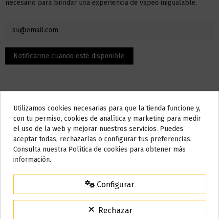
necesario para brindar una experiencia de vapeo inigualable.
Utilizamos cookies necesarias para que la tienda funcione y,
Do not show again.
con tu permiso, cookies de analítica y marketing para medir
el uso de la web y mejorar nuestros servicios. Puedes
AVISO IMPORTANTE
Descripción
aceptar todas, rechazarlas o configurar tus preferencias.
Nos tomamos unos días
Consulta nuestra Política de cookies para obtener más
información.
Todos los pedidos realizados desde el
24 de julio hasta el 10 de
Características:
agosto
comenzarán a enviarse a partir del
martes 11 de agosto
.
Configurar
Capacidad: 2ml
15% de descuento
Batería: 550mAh
Para agradecerte la espera durante estos días.
Rechazar
Caladas aprox.: 700
VACACIONES15
Código: