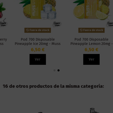
Fuera de stock
Fuera de stock
Pod 700 Disposable
Pod 700 Disposable
Pineapple Ice 20mg - Muss
Pineapple Lemon 20mg -
Marmol
Muss Marmol
6,50 €
6,50 €
Ver
Ver
16 de otros productos de la misma categoría: