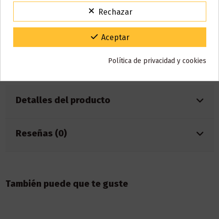
Para agradecerte la espera durante estos días.
Rechazar
Capacidad: 2ml
VACACIONES15
Código:
Batería: 550mAh
Caladas aprox.: 700
Gracias por tu paciencia y por seguir confiando en nosotros.
Aceptar
Nicotina: 20mg
Mesh Coil
Política de privacidad y cookies
Sabor: Coco, melón
Detalles del producto
Reseñas (0)
También puede que te guste