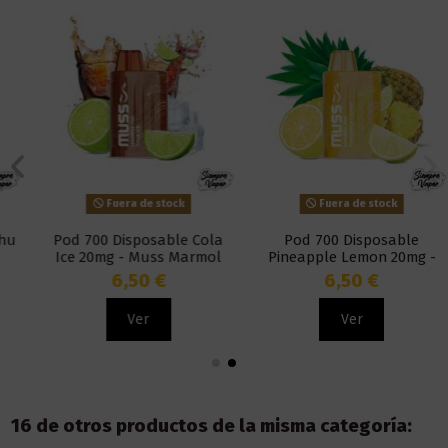
Fuera de stock
Fuera de stock
Pod 700 Disposable Cola
Pod 700 Disposable
Ice 20mg - Muss Marmol
Pineapple Lemon 20mg -
Muss Marmol
6,50 €
6,50 €
Ver
Ver
16 de otros productos de la misma categoría: