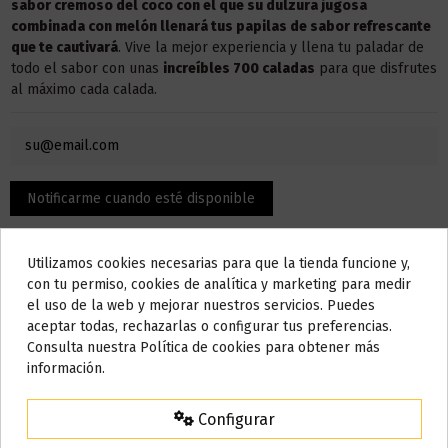
sabor cremoso del coco con el que su dulzura jugosa
combinada con melón llenará tus papilas de sabor refrescante
que te cautivará
. Vive la mejor experiencia y llena tu paladar de
todo el sabor con unas
increíbles 700 caladas
para que disfrutes
al máximo cada calada.
Utilizamos cookies necesarias para que la tienda funcione y,
Do not show again.
con tu permiso, cookies de analítica y marketing para medir
el uso de la web y mejorar nuestros servicios. Puedes
AVISO IMPORTANTE
aceptar todas, rechazarlas o configurar tus preferencias.
Nos tomamos unos días
Consulta nuestra Política de cookies para obtener más
Descripción
información.
Todos los pedidos realizados desde el
24 de julio hasta el 10 de
agosto
comenzarán a enviarse a partir del
martes 11 de agosto
.
Configurar
Características:
15% de descuento