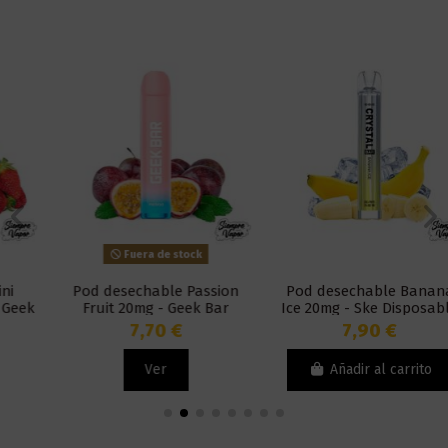
Fuera de stock
Pod desechable Passion
Pod desechable Banana
Fruit 20mg - Geek Bar
Ice 20mg - Ske Disposable
Disposable Meloso
Crystal Bar
7,70 €
7,90 €
Ver
Añadir al carrito