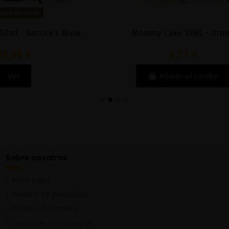
Fuera de stock
Fuera de stock
Milk Cherry 100ml - Twisted
Mr. Pound 50ML - Crazy
Lollies
9,90 €
14,00 €
Ver
Ver
Sobre nosotros
Aviso legal
Política de privacidad
Política de Cookies
Contacte con nosotros