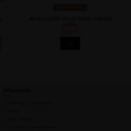
Fuera de stock
 Doctor
Mr. Meringue 50ML - Charlie´s Chalk Dust
14,15 €
Ver
Información
Términos y condiciones
Envío
Pago seguro
Garantía y devoluciones