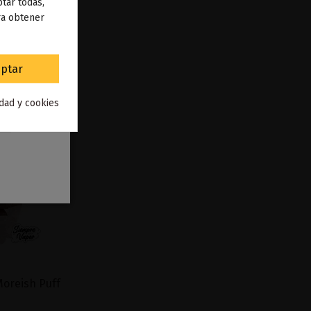
 de
tar todas,
ra obtener
to
.
ptar
idad y cookies
Moreish Puff