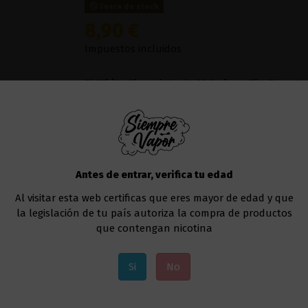
Fuera de stock
8,90 €
Impuestos incluidos
El
White Chocolate
de
100ml
por
The Donut
r
maravillado. Úsalo durante tu próxima sesió
recién hecho y luego cubierto y relleno adem
Líquido al que deberás añadir la nicotina, si a
Te recomendamos usar este líquido en
cualqu
Uno de los modelos que va muy bien sería el
Antes de entrar, verifica tu edad
Al visitar esta web certificas que eres mayor de edad y que
Añadir al carrito
la legislación de tu país autoriza la compra de productos
que contengan nicotina
Si
No