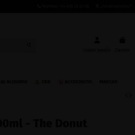
Teléfono:
+34 628 28 26 08
¿Dónde estamos?
Iniciar sesión
Carrito
ALQUIMIA
CBD
ACCESORIOS
MARCAS
00ml - The Donut