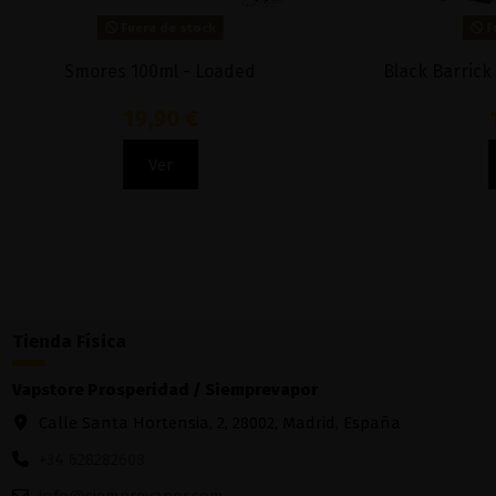
Mommy Cake 10ML - Drops
Blueberry 
6,77 €
Añadir al carrito
Tienda Física
Vapstore Prosperidad / Siemprevapor
Calle Santa Hortensia, 2, 28002, Madrid, España
+34 628282608