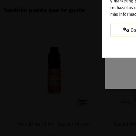
To
y marketing 
rechazarlas o
ag
También puede que te guste
más informac
Co
Nicokit de 10 ml - Vap Fip Nicokit
Glazed Do