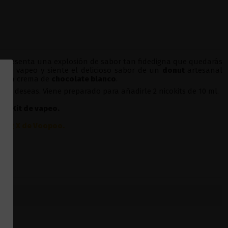
epresenta una explosión de sabor tan fidedigna que quedarás
n de vapeo y siente el delicioso sabor de un
donut
artesanal
ás en crema de
chocolate blanco
.
sí lo deseas. Viene preparado para añadirle 2 nicokits de 10 ml.
ier
Kit de vapeo.
Drag X de Voopoo
.