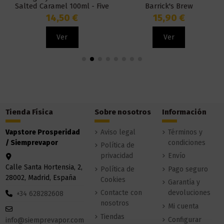
Salted Caramel 100ml - Five
Barrick's Brew
Pawns
14,50 €
15,90 €
Ver
Ver
Tienda Física
Sobre nosotros
Información
Vapstore Prosperidad
Aviso legal
Términos y
/ Siemprevapor
condiciones
Política de
privacidad
Envío
Calle Santa Hortensia, 2,
Política de
Pago seguro
28002, Madrid, España
Cookies
Garantía y
Contacte con
devoluciones
+34 628282608
nosotros
Mi cuenta
Tiendas
Configurar
info@siemprevapor.com