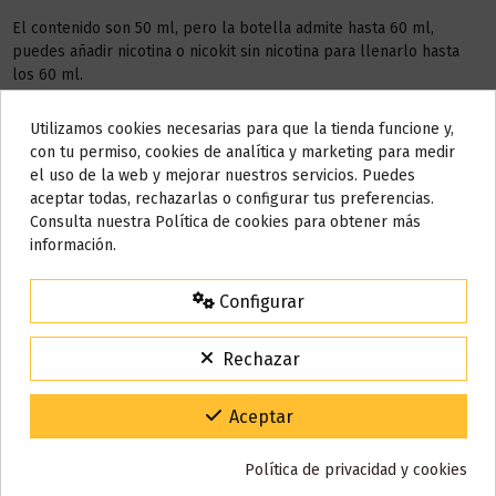
El contenido son 50 ml, pero la botella admite hasta 60 ml,
puedes añadir nicotina o nicokit sin nicotina para llenarlo hasta
los 60 ml.
Este líquido no contiene nicotina, si deseas conseguir 3 mg de
Utilizamos cookies necesarias para que la tienda funcione y,
nicotina por cada mililitro, debes añadir
1 NICOKIT de 10 ml con
Do not show again.
con tu permiso, cookies de analítica y marketing para medir
20 mg
de nicotina/ml.
el uso de la web y mejorar nuestros servicios. Puedes
AVISO IMPORTANTE
aceptar todas, rechazarlas o configurar tus preferencias.
AÑADIR NICOKIT DE 3 MG
Nos tomamos unos días
Consulta nuestra Política de cookies para obtener más
información.
Todos los pedidos realizados desde el
24 de julio hasta el 10 de
agosto
comenzarán a enviarse a partir del
martes 11 de agosto
.
Configurar
Detalles del producto
15% de descuento
Para agradecerte la espera durante estos días.
Rechazar
VACACIONES15
Código:
Reseñas (0)
Gracias por tu paciencia y por seguir confiando en nosotros.
Aceptar
Política de privacidad y cookies