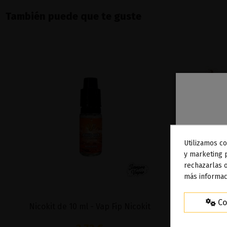
También puede que te guste
Utilizamos co
To
y marketing 
rechazarlas o
ag
más informac
Co
Nicokit de 10 ml - Vap Fip Nicokit
Cola Bu