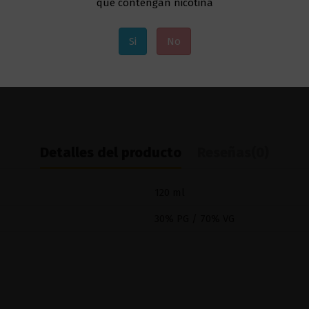
que contengan nicotina
Si
No
Detalles del producto
Reseñas
(0)
120 ml
30% PG / 70% VG