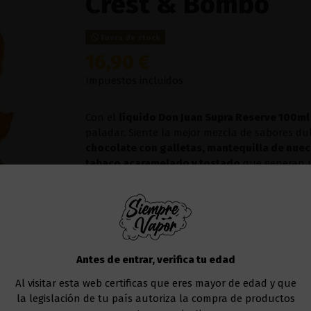
Crest & Bombo
Fuera de stock
16,90 €
Impuestos incluidos
Con el
líquido
Don Juan Supra Reserve 100ml
paladar. Siente la mejor mezcla de sabores du
chocolate con galletas, mantequilla de nue
tabaco acaramelado y tostado
que generan un
Este líquido no contiene nicotina, puedes añad
de 10 ml.
Te recomendamos utilizar un
kit de vapeo
par
Antes de entrar, verifica tu edad
Añadir al carrito
Al visitar esta web certificas que eres mayor de edad y que
la legislación de tu país autoriza la compra de productos