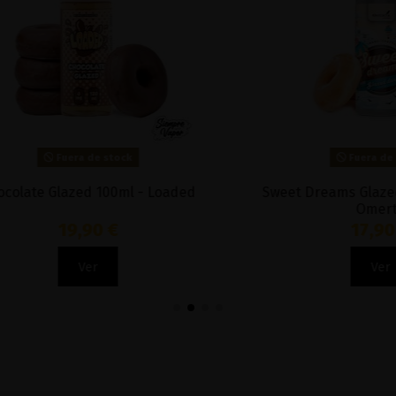
Fuera de stock
Fuera de stock
e Glazed 100ml - Loaded
Sweet Dreams Glazed Don
Omerta
19,90 €
17,90 €
Ver
Ver