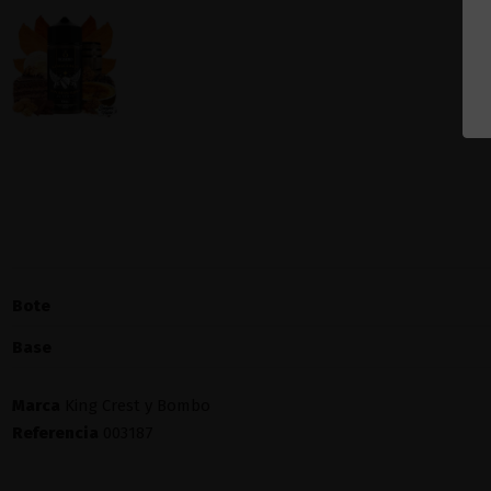
Bote
Base
Marca
King Crest y Bombo
Referencia
003187