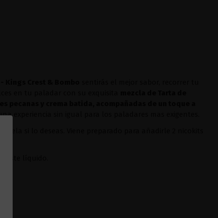
 - Kings Crest & Bombo
sentirás el mejor sabor, recorrer tu
lces en tu paladar con su exquisita
mezcla de Tarta de
ces pecanas y crema batida, acompañadas de un toque a
a experiencia sin igual para los paladares mas exigentes.
írsela si lo deseas. Viene preparado para añadirle 2 nicokits
a este líquido.