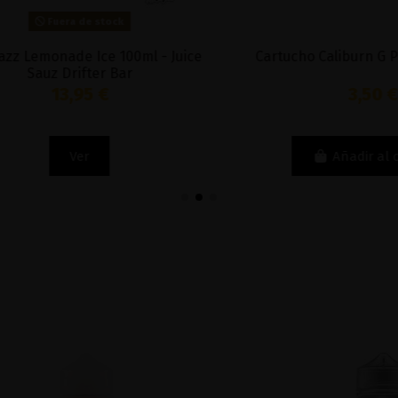
Fuera de stock
Lemonade Ice 100ml - Juice
Cartucho Caliburn G Pod 2
Sauz Drifter Bar
13,95 €
3,50 €
Ver
Añadir al carri