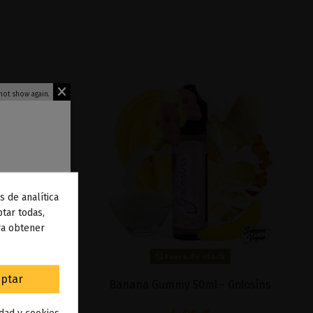
not show again.
s de analítica
 de
tar todas,
ra obtener
to
.
Fuera de stock
ptar
ml - Golosins
Banana Gummy 50ml - Golosins