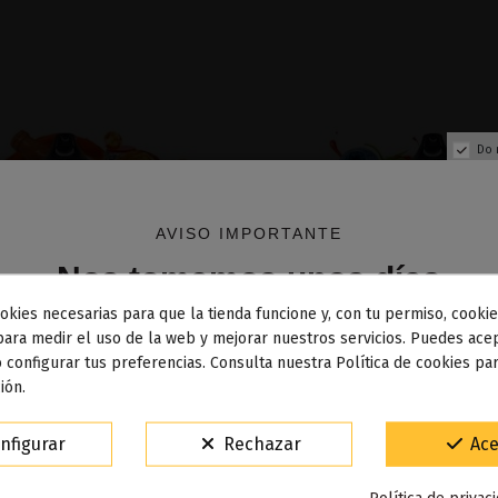
Do 
AVISO IMPORTANTE
Nos tomamos unos días
okies necesarias para que la tienda funcione y, con tu permiso, cookie
dos los pedidos realizados desde el
24 de julio hasta el 10
para medir el uso de la web y mejorar nuestros servicios. Puedes acep
 configurar tus preferencias. Consulta nuestra Política de cookies pa
osto
comenzarán a enviarse a partir del
martes 11 de agos
ión.
Fuera de stock
Fuera de stock
15% de descuento
nfigurar
Rechazar
Ace
bblegum 50ml - Golosins
Wildberries Cotton Candy 50
Para agradecerte la espera durante estos días.