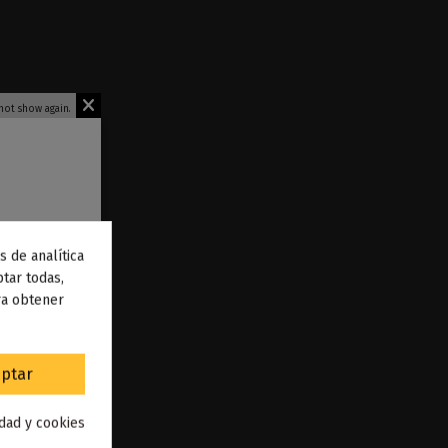
not show again.
s de analítica
 de
tar todas,
ra obtener
to
.
ptar
st Vape
idad y cookies