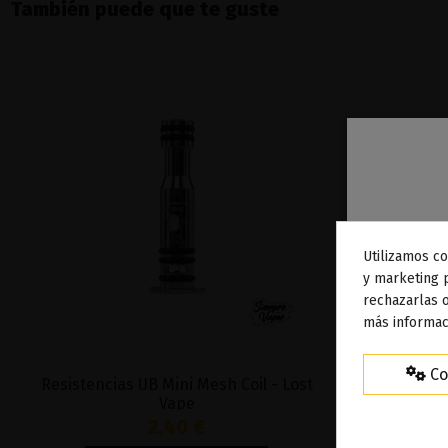
También puede que te guste
Utilizamos co
To
y marketing 
rechazarlas o
ag
más informac
Co
Resistencias UB Mini Mesh Coil - Lost
Ursa N
Vape
2,40 €