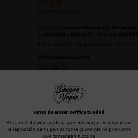
3,50 €
Impuestos incluidos
Este es un
cartucho de recambio
sin resisten
el
Ursa Nano
y
Ursa Baby
. Tiene una
capacida
Este cartucho es compatible con las
Resistenc
Resistencias Lost Vape
Añadir al carrito
Antes de entrar, verifica tu edad
Al visitar esta web certificas que eres mayor de edad y que
la legislación de tu país autoriza la compra de productos
que contengan nicotina