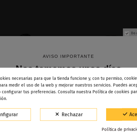
Do 
AVISO IMPORTANTE
Nos tomamos unos días
okies necesarias para que la tienda funcione y, con tu permiso, cookie
dos los pedidos realizados desde el
24 de julio hasta el 10
para medir el uso de la web y mejorar nuestros servicios. Puedes acep
 configurar tus preferencias. Consulta nuestra Política de cookies pa
osto
comenzarán a enviarse a partir del
martes 11 de agos
ión.
15% de descuento
nfigurar
Rechazar
Ace
ano Pod Kit - Lost Vape
Ursa Baby Pod Kit - Lo
Para agradecerte la espera durante estos días.
Política de privac
17,90 €
15,90 €
VACACIONES15
Código: