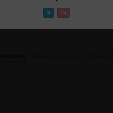
Si
No
Descripción
Detalles del producto
Reseñas
(0