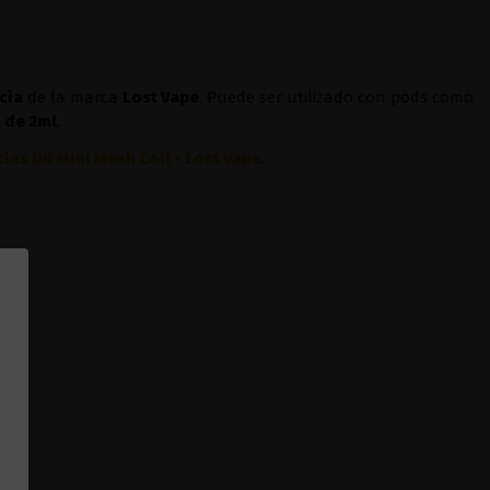
cia
de la marca
Lost Vape
. Puede ser utilizado con pods como
 de 2ml
.
ias UB Mini Mesh Coil - Lost Vape
.