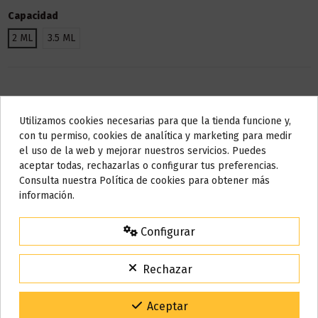
Capacidad
2 ML
3.5 ML
Utilizamos cookies necesarias para que la tienda funcione y,
Do not show again.
con tu permiso, cookies de analítica y marketing para medir
el uso de la web y mejorar nuestros servicios. Puedes
AVISO IMPORTANTE
aceptar todas, rechazarlas o configurar tus preferencias.
Descripción
Nos tomamos unos días
Consulta nuestra Política de cookies para obtener más
información.
Todos los pedidos realizados desde el
24 de julio hasta el 10 de
agosto
comenzarán a enviarse a partir del
martes 11 de agosto
.
Características:
Configurar
15% de descuento
Capacidad: 2ml / 3.5ml
Para agradecerte la espera durante estos días.
Resistencia NO incluida
Rechazar
VACACIONES15
Código:
Compatible con resistencias Oxva UNI Coil
Gracias por tu paciencia y por seguir confiando en nosotros.
Aceptar