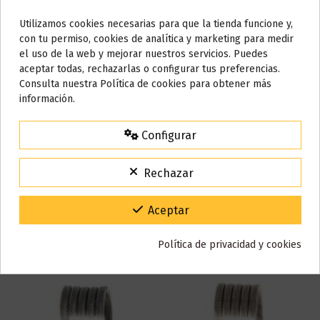
0.70 ohm en single
Fabricada en full N80
Utilizamos cookies necesarias para que la tienda funcione y,
Do not show again.
Ideal para vapeo MTL con una calada cerrada
con tu permiso, cookies de analítica y marketing para medir
Incluye accesorios
el uso de la web y mejorar nuestros servicios. Puedes
AVISO IMPORTANTE
aceptar todas, rechazarlas o configurar tus preferencias.
Nos tomamos unos días
Consulta nuestra Política de cookies para obtener más
información.
Detalles del producto
Todos los pedidos realizados desde el
24 de julio hasta el 10 de
agosto
comenzarán a enviarse a partir del
martes 11 de agosto
.
Configurar
Reseñas (0)
15% de descuento
Para agradecerte la espera durante estos días.
Rechazar
VACACIONES15
Código:
Gracias por tu paciencia y por seguir confiando en nosotros.
Aceptar
También puede que te guste
Política de privacidad y cookies