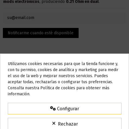
mods electrónicos
, produciendo
0.21 Ohm en dual
.
Utilizamos cookies necesarias para que la tienda funcione y,
Do not show again.
con tu permiso, cookies de analítica y marketing para medir
el uso de la web y mejorar nuestros servicios. Puedes
AVISO IMPORTANTE
Descripción
aceptar todas, rechazarlas o configurar tus preferencias.
Nos tomamos unos días
Consulta nuestra Política de cookies para obtener más
información.
Todos los pedidos realizados desde el
24 de julio hasta el 10 de
Características:
agosto
comenzarán a enviarse a partir del
martes 11 de agosto
.
Configurar
Construcción artesanal
15% de descuento
5 vueltas en molde de 2.5 mm
Para agradecerte la espera durante estos días.
Rechazar
Dual 0.21 ohm
VACACIONES15
Código: