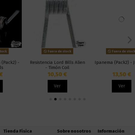
Fuera de stock
Fuera de stock
Resistencia Lord Bills Alien
Ipanema (Pack2) - JD Coils
- Timón Coil
10,50 €
13,50 €
Ver
Ver
Tienda Física
Sobre nosotros
Información