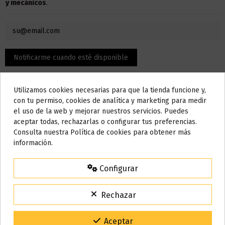
y mecánicos
.
Utilizamos cookies necesarias para que la tienda funcione y,
Do not show again.
con tu permiso, cookies de analítica y marketing para medir
el uso de la web y mejorar nuestros servicios. Puedes
AVISO IMPORTANTE
aceptar todas, rechazarlas o configurar tus preferencias.
Nos tomamos unos días
Consulta nuestra Política de cookies para obtener más
Descripción
información.
Todos los pedidos realizados desde el
24 de julio hasta el 10 de
agosto
comenzarán a enviarse a partir del
martes 11 de agosto
.
Configurar
Características:
15% de descuento
Para agradecerte la espera durante estos días.
Rechazar
Resistencia Full Ni80
VACACIONES15
Código:
Resistencia de 0.18 ohm dual
Gracias por tu paciencia y por seguir confiando en nosotros.
Aceptar