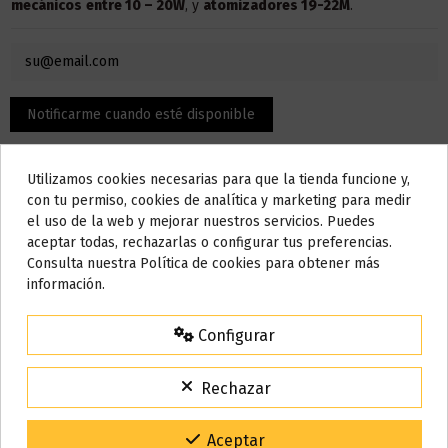
mecánicos
entre 10 – 20W
, y
atomizadores 19-22M
.
Utilizamos cookies necesarias para que la tienda funcione y,
Do not show again.
con tu permiso, cookies de analítica y marketing para medir
el uso de la web y mejorar nuestros servicios. Puedes
AVISO IMPORTANTE
aceptar todas, rechazarlas o configurar tus preferencias.
Nos tomamos unos días
Consulta nuestra Política de cookies para obtener más
Descripción
información.
Todos los pedidos realizados desde el
24 de julio hasta el 10 de
agosto
comenzarán a enviarse a partir del
martes 11 de agosto
.
Configurar
Características:
15% de descuento
Para agradecerte la espera durante estos días.
Rechazar
Resistencia Full Ni80
VACACIONES15
Código:
Resistencia de 0.85 ohm
Gracias por tu paciencia y por seguir confiando en nosotros.
Aceptar