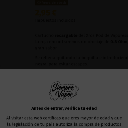
Fuera de stock
2,95 €
Impuestos incluidos
Cartucho
recargable
del Xros Pod de Vapores
la roja encontraremos un ohmiaje de
0.8 Ohm
gran sabor.
Se rellena quitando la boquilla e introduciend
negra, para evitar escapes.
Te dejamos aquí el
pod
en cuestión
Xros 3 Po
Resistencias Vaporesso
Antes de entrar, verifica tu edad
Añadir al carrito
Al visitar esta web certificas que eres mayor de edad y que
la legislación de tu país autoriza la compra de productos