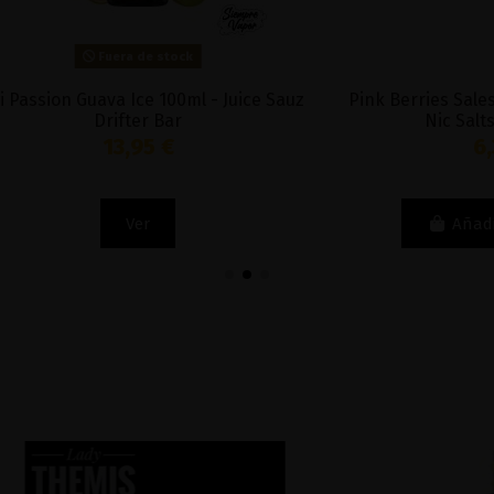
Fuera de stock
 Guava Ice 100ml - Juice Sauz
Pink Berries Sales 10ml - W
Drifter Bar
Nic Salts by Bom
13,95 €
6,32 €
Ver
Añadir al carri