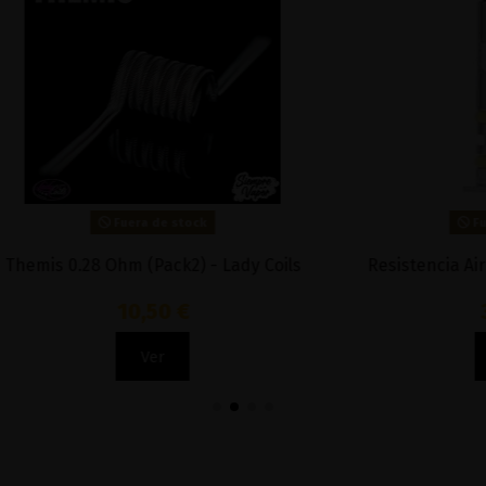
Fuera de stock
Fuera de stock
8 Ohm (Pack2) - Lady Coils
Resistencia AirsPop Pro -
10,50 €
3,95 €
Ver
Ver