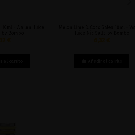
ailani Juice
Melon Lime & Coco Sales 10ml - Wailani
bo
Juice Nic Salts by Bombo
6,32 €
to
Añadir al carrito