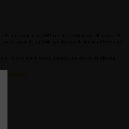
so. Es un cartucho de
2 ML
con dos resistencias diferentes. En
, y en la negra de
1.2 Ohm
. Las dos son de malla y ofrecen un
o tu líquido por el hueco ubicado con pletina de silicona
d - Vaporesso
.