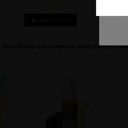
7,32 €
Añadir al carrito
Los clientes que compraron este producto ta