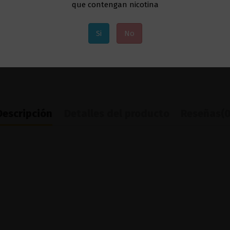
que contengan nicotina
Si
No
Descripción
Detalles del producto
Reseñas
(0