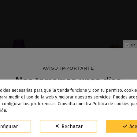
Do 
AVISO IMPORTANTE
Nos tomamos unos días
okies necesarias para que la tienda funcione y, con tu permiso, cookie
dos los pedidos realizados desde el
24 de julio hasta el 10
para medir el uso de la web y mejorar nuestros servicios. Puedes acep
 configurar tus preferencias. Consulta nuestra Política de cookies pa
osto
comenzarán a enviarse a partir del
martes 11 de agos
ión.
Producto disponible con otr
15% de descuento
isenberg - Vampire Vape
Sales American Luxury 
nfigurar
Rechazar
Ace
Para agradecerte la espera durante estos días.