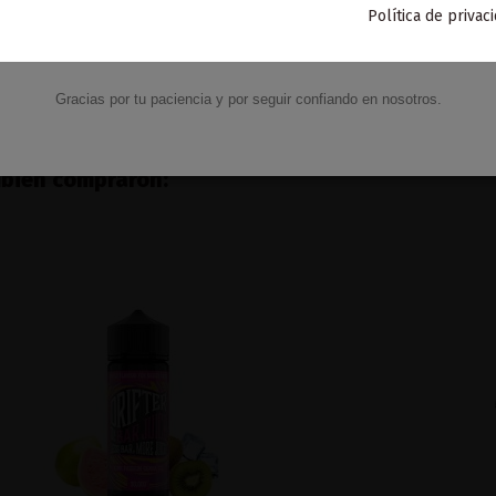
6,27 €
6,77 €
Política de privac
VACACIONES15
Código:
Añadir al carrito
Ver
Gracias por tu paciencia y por seguir confiando en nosotros.
mbién compraron: