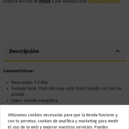
nuestra sección de
PODS
o por ejemplo este
Voopoo Vinci Air
.
Descripción
Características:
Maceración: 1-3 días
Formato bote: 10ml (Nicovap salt) 30ml (líquido con 3ml de
aroma)
Sabor: Bebida energética
Qué incluye:
Utilizamos cookies necesarias para que la tienda funcione y,
Do not show again.
con tu permiso, cookies de analítica y marketing para medir
1x bote de 30ml (con 3ml de aroma)
el uso de la web y mejorar nuestros servicios. Puedes