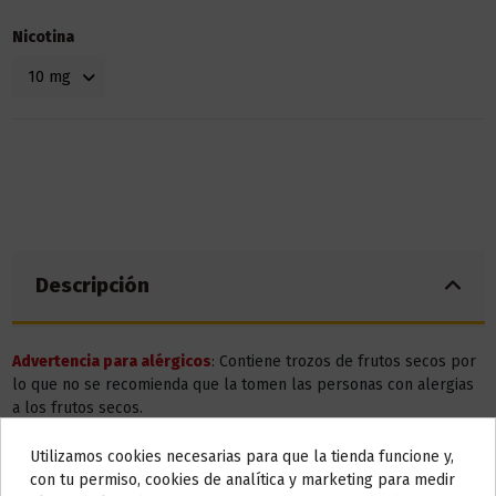
Nicotina
Descripción
Advertencia para alérgicos
: Contiene trozos de frutos secos por
lo que no se recomienda que la tomen las personas con alergias
a los frutos secos.
Utilizamos cookies necesarias para que la tienda funcione y,
Do not show again.
Detalles del producto
con tu permiso, cookies de analítica y marketing para medir