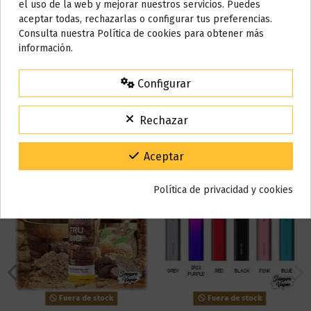
el uso de la web y mejorar nuestros servicios. Puedes
AVISO IMPORTANTE
aceptar todas, rechazarlas o configurar tus preferencias.
Nos tomamos unos días
Reseñas (0)
Consulta nuestra Política de cookies para obtener más
información.
Todos los pedidos realizados desde el
24 de julio hasta el 10 de
agosto
comenzarán a enviarse a partir del
martes 11 de agosto
.
Configurar
15% de descuento
También puede que te guste
Para agradecerte la espera durante estos días.
Rechazar
VACACIONES15
Código:
Gracias por tu paciencia y por seguir confiando en nosotros.
Aceptar
Política de privacidad y cookies
Fuera de stock
Fuera de stock