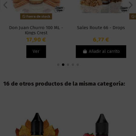
Fuera de stock
P
Don Juan Churro 100 ML -
Sales Route 66 - Drops
Kings Crest
17,90 €
6,77 €
Ver
Añadir al carrito
16 de otros productos de la misma categoría: