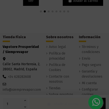
Ver
Añadir al carrito
Tienda Física
Sobre nosotros
Información
Vapstore Prosperidad
Aviso legal
Términos y
/ Siemprevapor
condiciones
Política de
privacidad
Envío
Calle Santa Hortensia, 2,
Política de
Pago seguro
28002, Madrid, España
Cookies
Garantía y
Contacte con
devoluciones
+34 628282608
nosotros
Mi cuenta
Tiendas
Configurar
info@siemprevapor.com
Sobre nosotros
cookies
Añadir al carrito