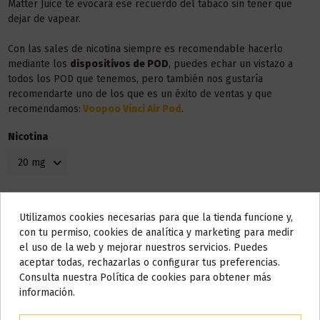
Matter Juice te evocará ese recuerdo del tabaco sin tener que
dejar de vapear.
Con las sales de nicotina siempre es recomendable hacerlo
mediante los
dispositivos de POD
, puedes echar un vistazo a
todos los POD que tenemos, pero también nos gustaría
recomendarte uno de los que es un éxito de ventas y que
recomendamos:
Voopoo Vinci Air Pod
.
Nicotina
Utilizamos cookies necesarias para que la tienda funcione y,
Do not show again.
con tu permiso, cookies de analítica y marketing para medir
el uso de la web y mejorar nuestros servicios. Puedes
AVISO IMPORTANTE
aceptar todas, rechazarlas o configurar tus preferencias.
Nos tomamos unos días
Consulta nuestra Política de cookies para obtener más
información.
Todos los pedidos realizados desde el
24 de julio hasta el 10 de
agosto
comenzarán a enviarse a partir del
martes 11 de agosto
.