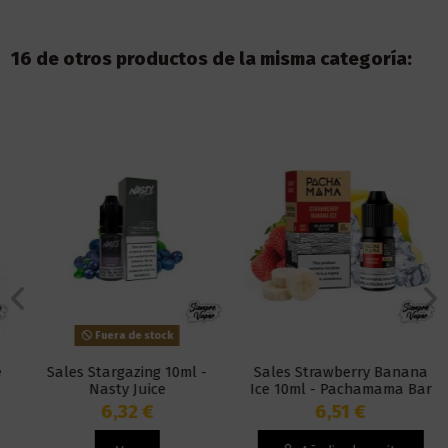
16 de otros productos de la misma categoría:
Fuera de stock
Sales Stargazing 10ml -
Sales Strawberry Banana
Nasty Juice
Ice 10ml - Pachamama Bar
Salts
6,32 €
6,51 €